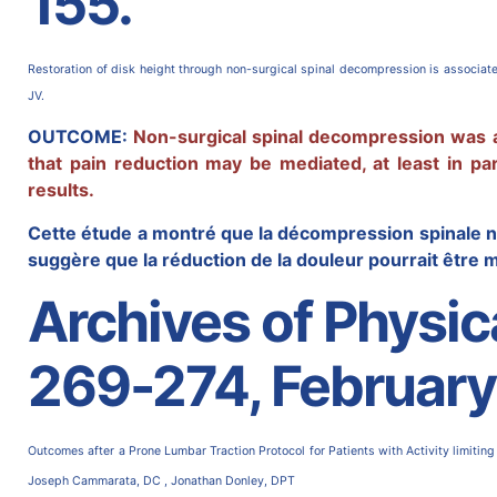
155.
Restoration of disk height through non-surgical spinal decompression is associa
JV.
OUTCOME:
Non-surgical spinal decompression was as
that pain reduction may be mediated, at least in pa
results.
Cette
étude a montré que la décompression
spinale n
suggère que la réduction de la douleur pourrait être m
Archives of Physica
269-274, Februar
Outcomes after a Prone Lumbar Traction Protocol for Patients with Activity limiti
Joseph Cammarata, DC , Jonathan Donley, DPT