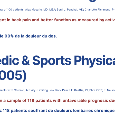
 of 100 patients. Alex Macario, MD, MBA; Sunil J. Panchal, MD; Charlotte Richmond, PhD
in back pain and better function as measured by activitie
de 90% de la douleur du dos.
dic & Sports Physica
2005)
ents with Chronic, Activity- Limiting Low Back Pain P.F. Beattie, PT,PhD, OCS; R. Nelso
 a sample of 118 patients with unfavorable prognosis due
ez 118 patients souffrant de douleurs lombaires chronique