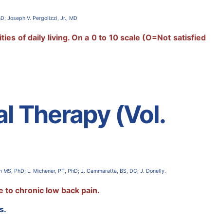
; Joseph V. Pergolizzi, Jr., MD
s of daily living. On a 0 to 10 scale (O=Not satisfied
l Therapy (Vol.
n MS, PhD; L. Michener, PT, PhD; J. Cammaratta, BS, DC; J. Donelly.
 to chronic low back pain.
s.