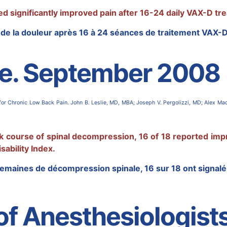
ed significantly improved pain after 16-24 daily VAX-D tr
ve de la douleur après 16 à 24 séances de traitement VAX-D
ne. September 2008
or Chronic Low Back Pain. John B. Leslie, MD, MBA; Joseph V. Pergolizzi, MD; Alex Mac
k course of spinal decompression, 16 of 18 reported impr
sability Index.
semaines de décompression spinale, 16 sur 18 ont signalé 
of Anesthesiologist