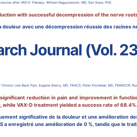
ession after VAX-D Therapy. William Naguszewski, MD; Earl Gose, PhD.
uction with successful decompression of the nerve roots 
la douleur avec une décompression réussie des racines 
rch Journal (Vol. 23
f Chronic Low Back Pain. Eugene Sherry, MD, FRACS; Peter Kitchener, MD, FRANZCR; Ru
 significant reduction in pain and improvement in functio
 while VAX-D treatment yielded a success rate of 68.4%
ement significative de la douleur et une amélioration des
S a enregistré une amélioration de 0 %, tandis que le tr