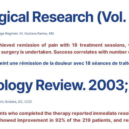
gical Research (Vol.
age Regimen. Dr. Gustava Ramos, MD.
ieved remission of pain with 18 treatment sessions, 
 surgery is undertaken. Success correlates with number 
eint une rémission de la douleur avec 18 séances de trai
logy Review. 2003; 
ric Groteke, DC, CCIC
ents who completed the therapy reported immediate reso
 showed improvement in 92% of the 219 patients, and rem