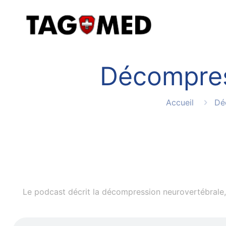
Décompres
Accueil
Dé
Le podcast décrit la décompression neurovertébrale, 