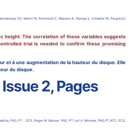
Cakmakkaya OS, Martin W, Richmond C, Macario A, George E, Schaefer M, Pergolizzi
c height. The correlation of these variables suggests
ontrolled trial is needed to confirm these promising
eur et à une augmentation de la hauteur du disque. Elle
teur du disque.
 Issue 2, Pages
Beattie, PhD, PT , OCS, Roger M. Nelson, PhD, PT Lori A. Michner, PhD,PT,ATC, SCS,