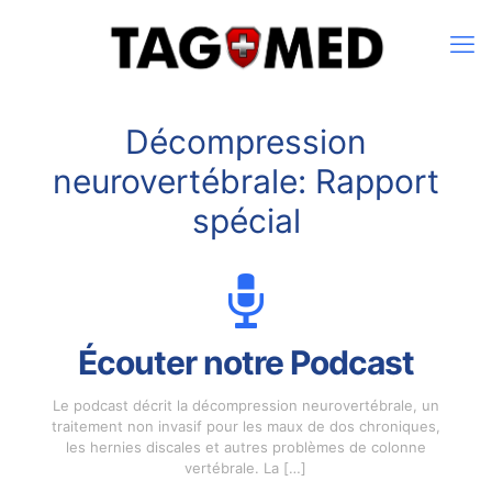
Décompression
neurovertébrale: Rapport
spécial
Écouter notre Podcast
Le podcast décrit la décompression neurovertébrale, un
traitement non invasif pour les maux de dos chroniques,
les hernies discales et autres problèmes de colonne
vertébrale. La
[…]