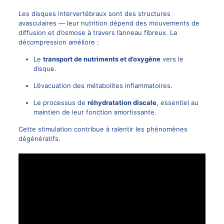
Les disques intervertébraux sont des structures
avasculaires — leur nutrition dépend des mouvements de
diffusion et d’osmose à travers l’anneau fibreux. La
décompression améliore :
Le
transport de nutriments et d’oxygène
vers le
disque.
L’évacuation des métabolites inflammatoires.
Le
processus de
réhydratation discale
, essentiel au
maintien de leur fonction amortissante.
Cette stimulation contribue à ralentir les phénomènes
dégénératifs.