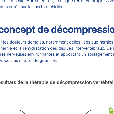
ernie discale
. Autrement dit, le disque retrouve progressi
n exercée sur les nerfs rachidiens.
concept de décompressi
r les douleurs dorsales
, notamment celles liées aux hernies
a hernie et la réhydratation des disques intervertébraux. Ce 
ures nerveuses environnantes et apportant un soulagement n
processus naturel de guérison.