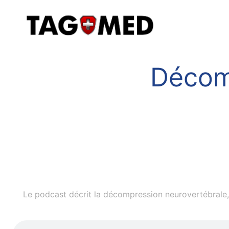
Décom
Le podcast décrit la décompression neurovertébrale, 