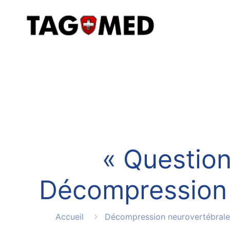
« Questio
Décompression 
Accueil
Décompression neurovertébrale