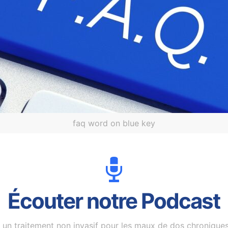
faq word on blue key
Écouter notre Podcast
un traitement non invasif pour les maux de dos chroniques