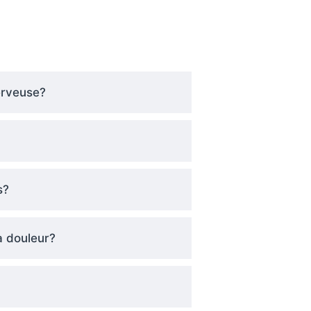
erveuse?
s?
a douleur?