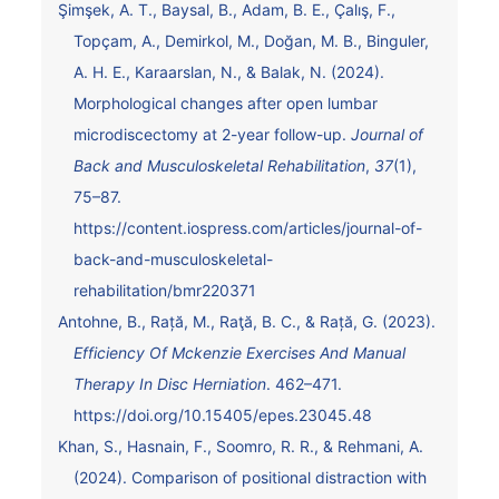
Şimşek, A. T., Baysal, B., Adam, B. E., Çalış, F.,
Topçam, A., Demirkol, M., Doğan, M. B., Binguler,
A. H. E., Karaarslan, N., & Balak, N. (2024).
Morphological changes after open lumbar
microdiscectomy at 2-year follow-up.
Journal of
Back and Musculoskeletal Rehabilitation
,
37
(1),
75–87.
https://content.iospress.com/articles/journal-of-
back-and-musculoskeletal-
rehabilitation/bmr220371
Antohne, B., Rață, M., Raţă, B. C., & Rață, G. (2023).
Efficiency Of Mckenzie Exercises And Manual
Therapy In Disc Herniation
. 462–471.
https://doi.org/10.15405/epes.23045.48
Khan, S., Hasnain, F., Soomro, R. R., & Rehmani, A.
(2024). Comparison of positional distraction with