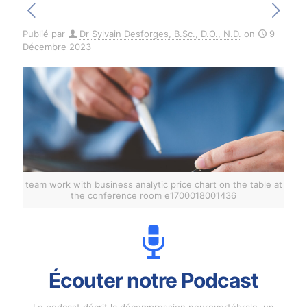
Publié par
Dr Sylvain Desforges, B.Sc., D.O., N.D.
on
9
Décembre 2023
team work with business analytic price chart on the table at
the conference room e1700018001436
Écouter notre Podcast
Le podcast décrit la décompression neurovertébrale, un