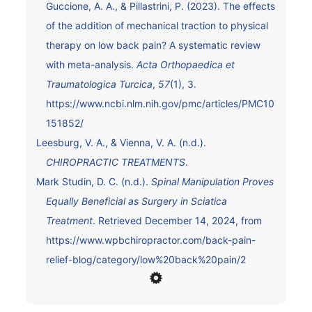
Guccione, A. A., & Pillastrini, P. (2023). The effects
of the addition of mechanical traction to physical
therapy on low back pain? A systematic review
with meta-analysis.
Acta Orthopaedica et
Traumatologica Turcica
,
57
(1), 3.
https://www.ncbi.nlm.nih.gov/pmc/articles/PMC10
151852/
Leesburg, V. A., & Vienna, V. A. (n.d.).
CHIROPRACTIC TREATMENTS
.
Mark Studin, D. C. (n.d.).
Spinal Manipulation Proves
Equally Beneficial as Surgery in Sciatica
Treatment
. Retrieved December 14, 2024, from
https://www.wpbchiropractor.com/back-pain-
relief-blog/category/low%20back%20pain/2