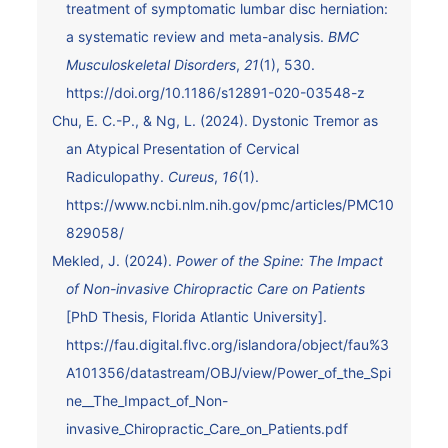
treatment of symptomatic lumbar disc herniation:
a systematic review and meta-analysis.
BMC
Musculoskeletal Disorders
,
21
(1), 530.
https://doi.org/10.1186/s12891-020-03548-z
Chu, E. C.-P., & Ng, L. (2024). Dystonic Tremor as
an Atypical Presentation of Cervical
Radiculopathy.
Cureus
,
16
(1).
https://www.ncbi.nlm.nih.gov/pmc/articles/PMC10
829058/
Mekled, J. (2024).
Power of the Spine: The Impact
of Non-invasive Chiropractic Care on Patients
[PhD Thesis, Florida Atlantic University].
https://fau.digital.flvc.org/islandora/object/fau%3
A101356/datastream/OBJ/view/Power_of_the_Spi
ne__The_Impact_of_Non-
invasive_Chiropractic_Care_on_Patients.pdf