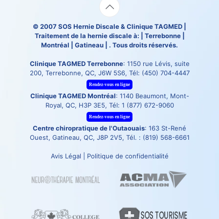
© 2007
SOS Hernie Discale
&
Clinique TAGMED
|
Traitement de la hernie discale à: | Terrebonne |
Montréal | Gatineau | . Tous droits réservés.
Clinique TAGMED Terrebonne
: 1150 rue Lévis, suite
200, Terrebonne, QC, J6W 5S6, Tél:
(450) 704-4447
Rendez-vous en ligne
Clinique TAGMED Montréal
: 1140 Beaumont, Mont-
Royal, QC, H3P 3E5, Tél:
1 (877) 672-9060
Rendez-vous en ligne
Centre chiropratique de l'Outaouais
: 163 St-René
Ouest, Gatineau, QC, J8P 2V5, Tél. :
(819) 568-6661
Avis Légal
|
Politique de confidentialité