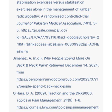
stabilisation exercises versus stabilisation
exercises alone in the management of lumbar
radiculopathy: A randomized controlled-trial.
Journal of Pakistan Medical Association
,
74
(1), 5–
5.
https://go.gale.com/ps/i.do?
id=GALE%7CA777931167&sid=googleScholar&v=2
.1&it=r&linkaccess=abs&issn=00309982&p=AONE
&sw=w
Jimenez, A. (n.d.).
Why People Spend More On
Back & Neck Pain?
Retrieved December 14, 2024,
from
https://personalinjurydoctorgroup.com/2023/07/1
2/people-spend-back-neck-pain/
O’Hara, D. A. (2009). Traction and the DRX9000.
Topics in Pain Management
,
24
(9), 1–6.
https://journals.lww.com/topicsinpainmanagement