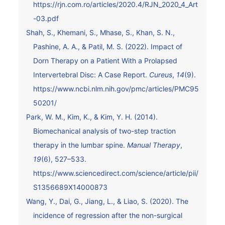
https://rjn.com.ro/articles/2020.4/RJN_2020_4_Art
-03.pdf
Shah, S., Khemani, S., Mhase, S., Khan, S. N.,
Pashine, A. A., & Patil, M. S. (2022). Impact of
Dorn Therapy on a Patient With a Prolapsed
Intervertebral Disc: A Case Report.
Cureus
,
14
(9).
https://www.ncbi.nlm.nih.gov/pmc/articles/PMC95
50201/
Park, W. M., Kim, K., & Kim, Y. H. (2014).
Biomechanical analysis of two-step traction
therapy in the lumbar spine.
Manual Therapy
,
19
(6), 527–533.
https://www.sciencedirect.com/science/article/pii/
S1356689X14000873
Wang, Y., Dai, G., Jiang, L., & Liao, S. (2020). The
incidence of regression after the non-surgical