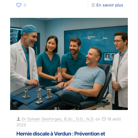
0
En savoir plus
Dr Sylvain Desforges, B.Sc., D.O., N.D.
on
18 août
2025
Hernie discale à Verdun : Prévention et