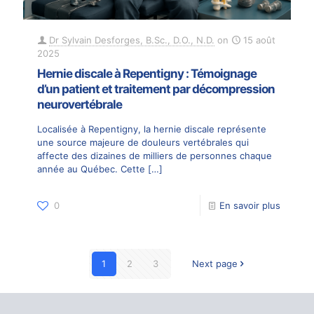
Dr Sylvain Desforges, B.Sc., D.O., N.D.
on
15 août
2025
Hernie discale à Repentigny : Témoignage
d’un patient et traitement par décompression
neurovertébrale
Localisée à Repentigny, la hernie discale représente
une source majeure de douleurs vertébrales qui
affecte des dizaines de milliers de personnes chaque
année au Québec. Cette
[…]
0
En savoir plus
1
2
3
Next page