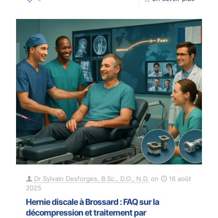
Dr Sylvain Desforges, B.Sc., D.O., N.D.
on
16 août
2025
Hernie discale à Brossard : FAQ sur la
décompression et traitement par