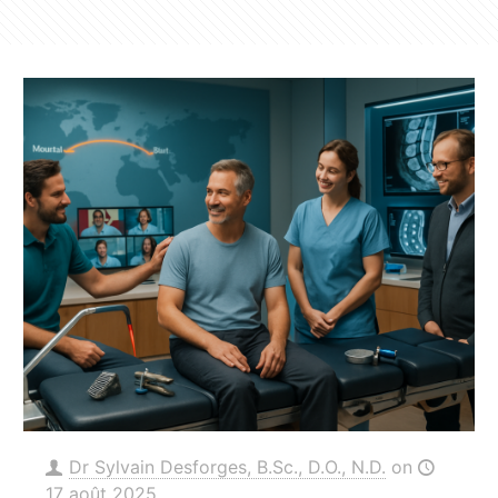
Dr Sylvain Desforges, B.Sc., D.O., N.D.
on
17 août 2025