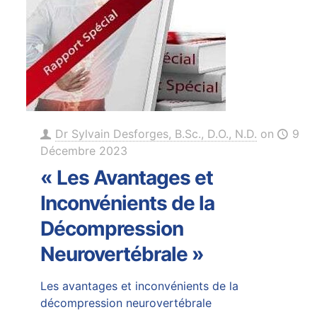
Dr Sylvain Desforges, B.Sc., D.O., N.D.
on
9
Décembre 2023
« Les Avantages et
Inconvénients de la
Décompression
Neurovertébrale »
Les avantages et inconvénients de la
décompression neurovertébrale