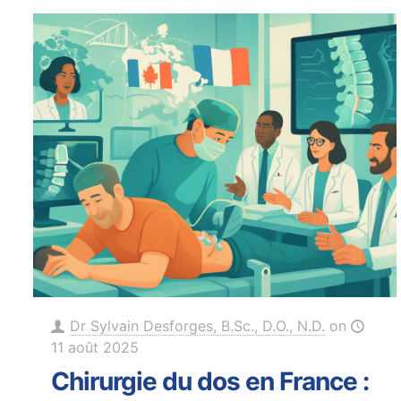
Dr Sylvain Desforges, B.Sc., D.O., N.D.
on
11 août 2025
Chirurgie du dos en France :