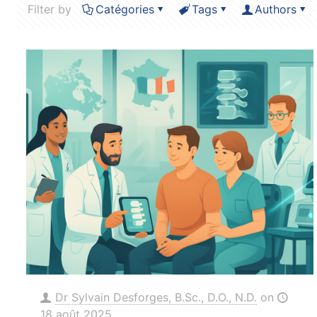
Filter by
Catégories
Tags
Authors
Dr Sylvain Desforges, B.Sc., D.O., N.D.
on
18 août 2025