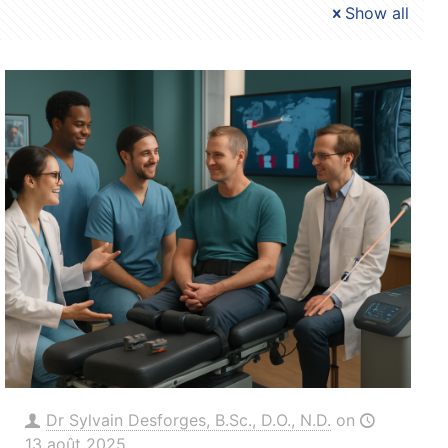
Show all
Dr Sylvain Desforges, B.Sc., D.O., N.D.
on
13 août 2025