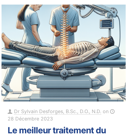
Dr Sylvain Desforges, B.Sc., D.O., N.D.
on
28 Décembre 2023
Le meilleur traitement du