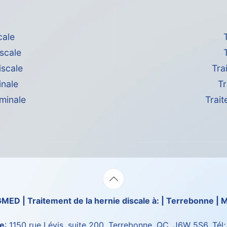
cale
scale
iscale
Tra
inale
T
minale
Trait
AGMED
| Traitement de la hernie discale à: | Terrebonne | M
e
: 1150 rue Lévis, suite 200, Terrebonne, QC, J6W 5S6, Tél