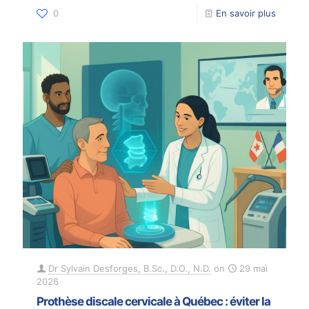
0
En savoir plus
Dr Sylvain Desforges, B.Sc., D.O., N.D.
on
29 mai
2026
Prothèse discale cervicale à Québec : éviter la