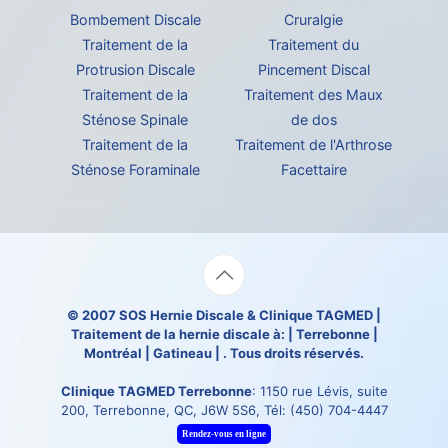
Bombement Discale
Cruralgie
Traitement de la
Traitement du
Protrusion Discale
Pincement Discal
Traitement de la
Traitement des Maux
Sténose Spinale
de dos
Traitement de la
Traitement de l'Arthrose
Sténose Foraminale
Facettaire
© 2007
SOS Hernie Discale
&
Clinique TAGMED
|
Traitement de la hernie discale à: | Terrebonne |
Montréal | Gatineau | . Tous droits réservés.
Clinique TAGMED Terrebonne
: 1150 rue Lévis, suite
200, Terrebonne, QC, J6W 5S6, Tél:
(450) 704-4447
Rendez-vous en ligne