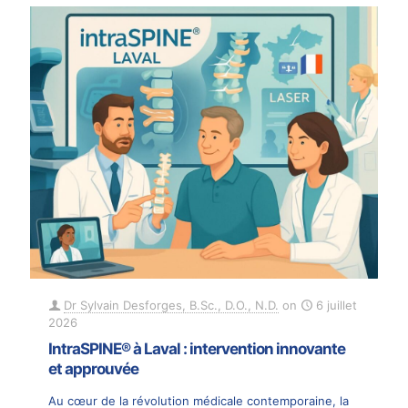
Dr Sylvain Desforges, B.Sc., D.O., N.D.
on
6 juillet
2026
IntraSPINE® à Laval : intervention innovante
et approuvée
Au cœur de la révolution médicale contemporaine, la