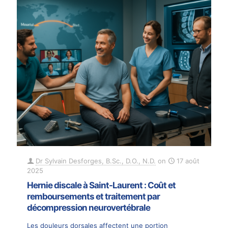
Dr Sylvain Desforges, B.Sc., D.O., N.D.
on
17 août
2025
Hernie discale à Saint-Laurent : Coût et
remboursements et traitement par
décompression neurovertébrale
Les douleurs dorsales affectent une portion