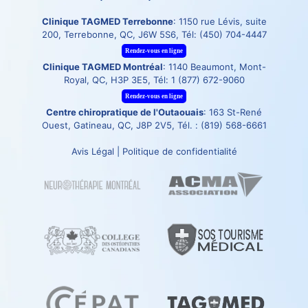
Clinique TAGMED Terrebonne
: 1150 rue Lévis, suite
200, Terrebonne, QC, J6W 5S6, Tél:
(450) 704-4447
Rendez-vous en ligne
Clinique TAGMED Montréal
: 1140 Beaumont, Mont-
Royal, QC, H3P 3E5, Tél:
1 (877) 672-9060
Rendez-vous en ligne
Centre chiropratique de l'Outaouais
: 163 St-René
Ouest, Gatineau, QC, J8P 2V5, Tél. :
(819) 568-6661
Avis Légal
|
Politique de confidentialité