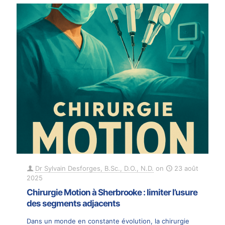
Dr Sylvain Desforges, B.Sc., D.O., N.D.
on
23 août
2025
Chirurgie Motion à Sherbrooke : limiter l’usure
des segments adjacents
Dans un monde en constante évolution, la chirurgie