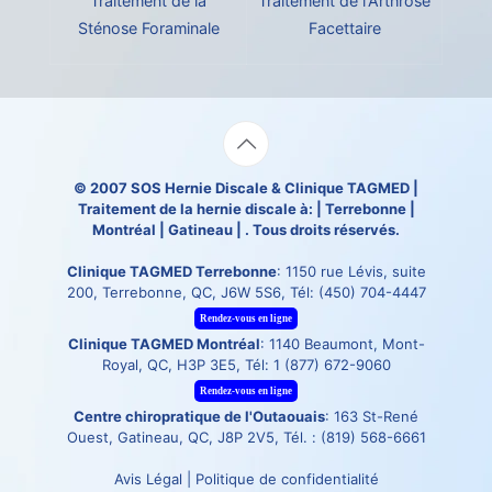
Traitement de la
Traitement de l'Arthrose
Sténose Foraminale
Facettaire
© 2007
SOS Hernie Discale
&
Clinique TAGMED
|
Traitement de la hernie discale à: | Terrebonne |
Montréal | Gatineau | . Tous droits réservés.
Clinique TAGMED Terrebonne
: 1150 rue Lévis, suite
200, Terrebonne, QC, J6W 5S6, Tél:
(450) 704-4447
Rendez-vous en ligne
Clinique TAGMED Montréal
: 1140 Beaumont, Mont-
Royal, QC, H3P 3E5, Tél:
1 (877) 672-9060
Rendez-vous en ligne
Centre chiropratique de l'Outaouais
: 163 St-René
Ouest, Gatineau, QC, J8P 2V5, Tél. :
(819) 568-6661
Avis Légal
|
Politique de confidentialité