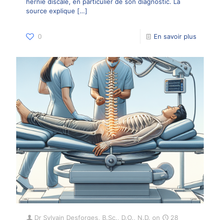
hernie discale, en particulier de son diagnostic. La
source explique
[…]
0
En savoir plus
Dr Sylvain Desforges, B.Sc., D.O., N.D.
on
28