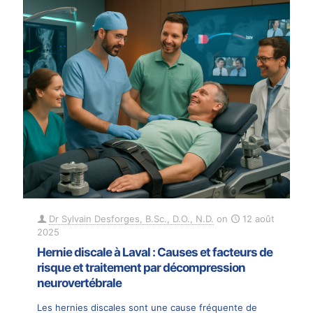
Dr Sylvain Desforges, B.Sc., D.O., N.D.
on
12 août
2025
Hernie discale à Laval : Causes et facteurs de
risque et traitement par décompression
neurovertébrale
Les hernies discales sont une cause fréquente de