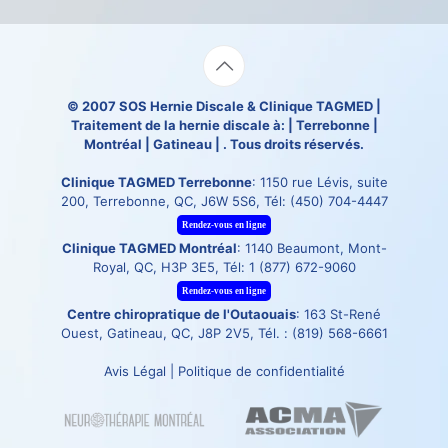
© 2007
SOS Hernie Discale
&
Clinique TAGMED
|
Traitement de la hernie discale à: | Terrebonne |
Montréal | Gatineau | . Tous droits réservés.
Clinique TAGMED Terrebonne
: 1150 rue Lévis, suite
200, Terrebonne, QC, J6W 5S6, Tél:
(450) 704-4447
Rendez-vous en ligne
Clinique TAGMED Montréal
: 1140 Beaumont, Mont-
Royal, QC, H3P 3E5, Tél:
1 (877) 672-9060
Rendez-vous en ligne
Centre chiropratique de l'Outaouais
: 163 St-René
Ouest, Gatineau, QC, J8P 2V5, Tél. :
(819) 568-6661
Avis Légal
|
Politique de confidentialité