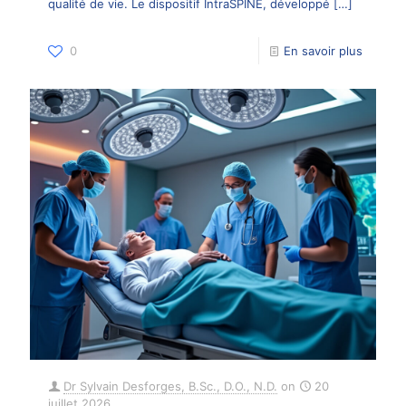
qualité de vie. Le dispositif IntraSPINE, développé
[…]
0
En savoir plus
Dr Sylvain Desforges, B.Sc., D.O., N.D.
on
20
juillet 2026