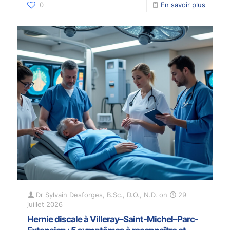
0
En savoir plus
Dr Sylvain Desforges, B.Sc., D.O., N.D.
on
29
juillet 2026
Hernie discale à Villeray–Saint-Michel–Parc-