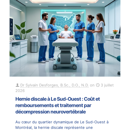
Dr Sylvain Desforges, B.Sc., D.O., N.D.
on
3 juillet
2026
Hernie discale à Le Sud-Ouest : Coût et
remboursements et traitement par
décompression neurovertébrale
Au cœur du quartier dynamique de Le Sud-Ouest à
Montréal, la hernie discale représente une