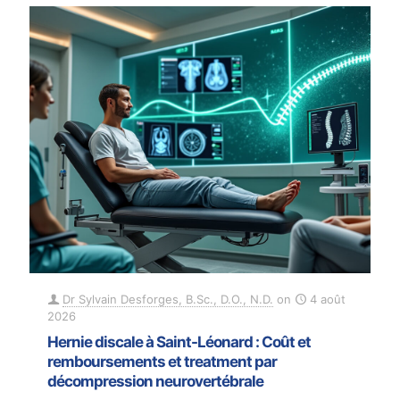
Dr Sylvain Desforges, B.Sc., D.O., N.D.
on
4 août
2026
Hernie discale à Saint-Léonard : Coût et
remboursements et treatment par
décompression neurovertébrale