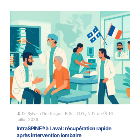
Dr Sylvain Desforges, B.Sc., D.O., N.D.
on
16
juillet 2026
IntraSPINE® à Laval : récupération rapide
après intervention lombaire