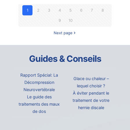
1
2
3
4
5
6
7
8
9
10
Next page
Guides & Conseils
Rapport Spécial: La
Glace ou chaleur –
Décompression
lequel choisir ?
Neurovertébrale
À éviter pendant le
Le guide des
traitement de votre
traitements des maux
hernie discale
de dos