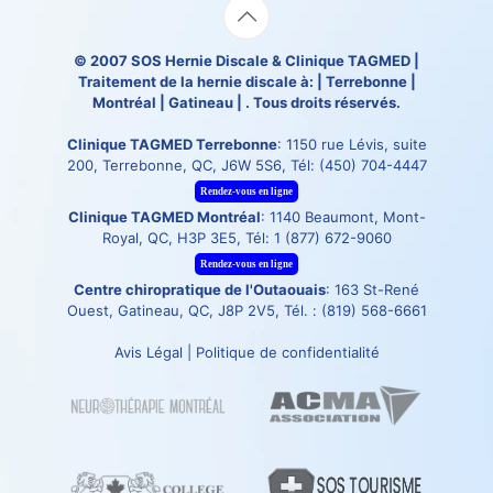
© 2007
SOS Hernie Discale
&
Clinique TAGMED
|
Traitement de la hernie discale à: | Terrebonne |
Montréal | Gatineau | . Tous droits réservés.
Clinique TAGMED Terrebonne
: 1150 rue Lévis, suite
200, Terrebonne, QC, J6W 5S6, Tél:
(450) 704-4447
Rendez-vous en ligne
Clinique TAGMED Montréal
: 1140 Beaumont, Mont-
Royal, QC, H3P 3E5, Tél:
1 (877) 672-9060
Rendez-vous en ligne
Centre chiropratique de l'Outaouais
: 163 St-René
Ouest, Gatineau, QC, J8P 2V5, Tél. :
(819) 568-6661
Avis Légal
|
Politique de confidentialité