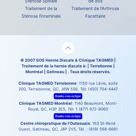
Sténose Spinale
de dos
Traitement de la
Traitement de l'Arthrose
Sténose Foraminale
Facettaire
© 2007
SOS Hernie Discale
&
Clinique TAGMED
|
Traitement de la hernie discale à: | Terrebonne |
Montréal | Gatineau | . Tous droits réservés.
Clinique TAGMED Terrebonne
: 1150 rue Lévis, suite
200, Terrebonne, QC, J6W 5S6, Tél:
(450) 704-4447
Rendez-vous en ligne
Clinique TAGMED Montréal
: 1140 Beaumont, Mont-
Royal, QC, H3P 3E5, Tél:
1 (877) 672-9060
Rendez-vous en ligne
Centre chiropratique de l'Outaouais
: 163 St-René
Ouest, Gatineau, QC, J8P 2V5, Tél. :
(819) 568-6661