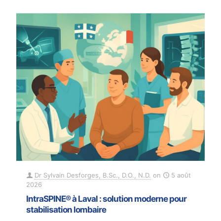
Dr Sylvain Desforges, B.Sc., D.O., N.D.
on
5 août
2026
IntraSPINE® à Laval : solution moderne pour
stabilisation lombaire