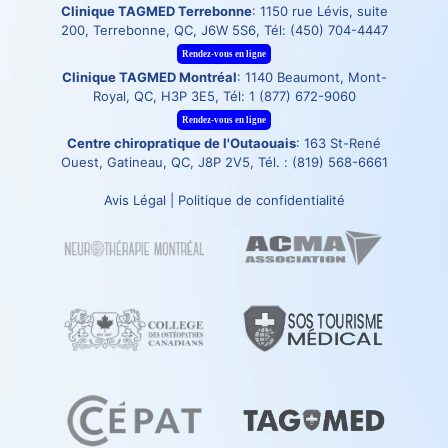
Clinique TAGMED Terrebonne
: 1150 rue Lévis, suite
200, Terrebonne, QC, J6W 5S6, Tél:
(450) 704-4447
Rendez-vous en ligne
Clinique TAGMED Montréal
: 1140 Beaumont, Mont-
Royal, QC, H3P 3E5, Tél:
1 (877) 672-9060
Rendez-vous en ligne
Centre chiropratique de l'Outaouais
: 163 St-René
Ouest, Gatineau, QC, J8P 2V5, Tél. :
(819) 568-6661
Avis Légal
|
Politique de confidentialité