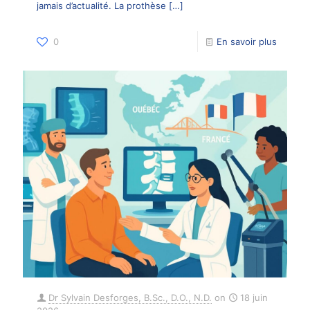
jamais d’actualité. La prothèse
[…]
0
En savoir plus
Dr Sylvain Desforges, B.Sc., D.O., N.D.
on
18 juin