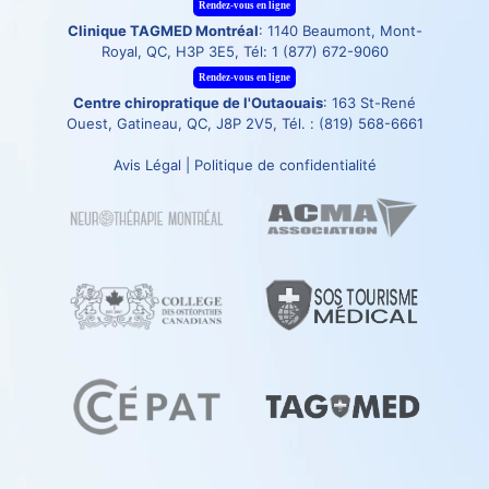
Rendez-vous en ligne
Clinique TAGMED Montréal
: 1140 Beaumont, Mont-
Royal, QC, H3P 3E5, Tél:
1 (877) 672-9060
Rendez-vous en ligne
Centre chiropratique de l'Outaouais
: 163 St-René
Ouest, Gatineau, QC, J8P 2V5, Tél. :
(819) 568-6661
Avis Légal
|
Politique de confidentialité