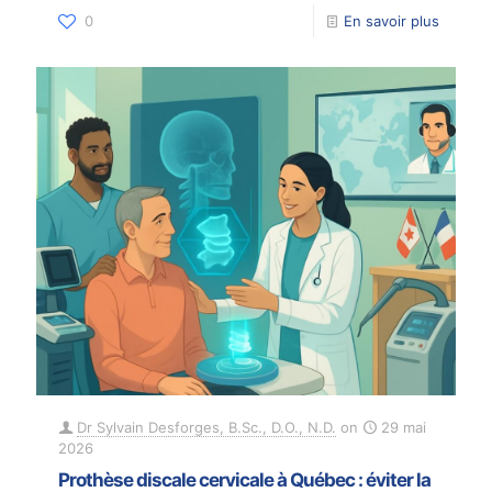
0
En savoir plus
Dr Sylvain Desforges, B.Sc., D.O., N.D.
on
29 mai
2026
Prothèse discale cervicale à Québec : éviter la