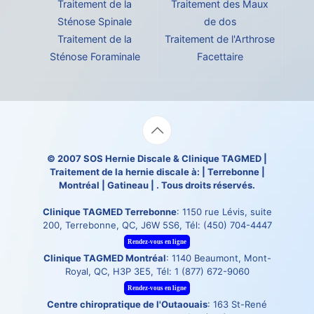
Traitement de la
Traitement des Maux
Sténose Spinale
de dos
Traitement de la
Traitement de l'Arthrose
Sténose Foraminale
Facettaire
© 2007
SOS Hernie Discale
&
Clinique TAGMED
|
Traitement de la hernie discale à: | Terrebonne |
Montréal | Gatineau | . Tous droits réservés.
Clinique TAGMED Terrebonne
: 1150 rue Lévis, suite
200, Terrebonne, QC, J6W 5S6, Tél:
(450) 704-4447
Rendez-vous en ligne
Clinique TAGMED Montréal
: 1140 Beaumont, Mont-
Royal, QC, H3P 3E5, Tél:
1 (877) 672-9060
Rendez-vous en ligne
Centre chiropratique de l'Outaouais
: 163 St-René