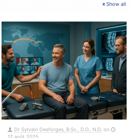
Show all
Dr Sylvain Desforges, B.Sc., D.O., N.D.
on
17 août 2025