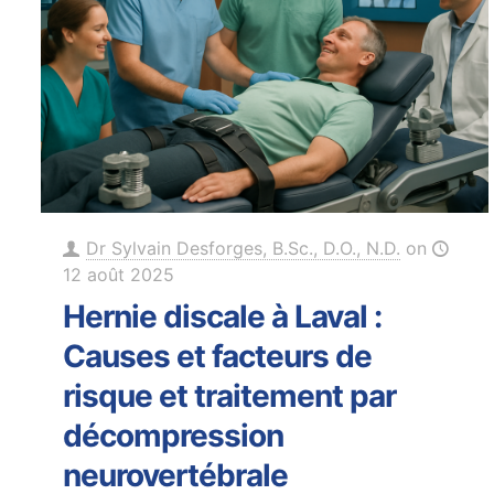
Dr Sylvain Desforges, B.Sc., D.O., N.D.
on
12 août 2025
Hernie discale à Laval :
Causes et facteurs de
risque et traitement par
décompression
neurovertébrale