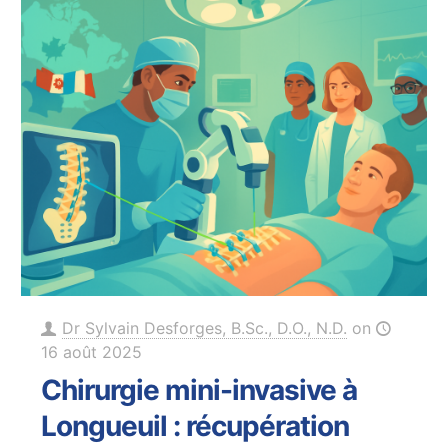
Dr Sylvain Desforges, B.Sc., D.O., N.D.
on
16 août 2025
Chirurgie mini-invasive à
Longueuil : récupération