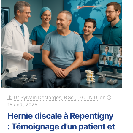
Dr Sylvain Desforges, B.Sc., D.O., N.D.
on
15 août 2025
Hernie discale à Repentigny
: Témoignage d’un patient et