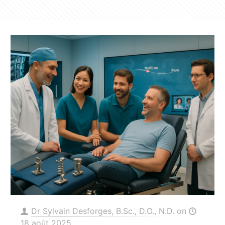
Dr Sylvain Desforges, B.Sc., D.O., N.D.
on
18 août 2025