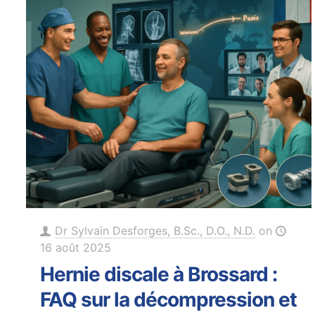
Dr Sylvain Desforges, B.Sc., D.O., N.D.
on
16 août 2025
Hernie discale à Brossard :
FAQ sur la décompression et