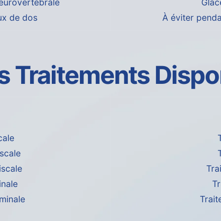
eurovertébrale
Glace
ux de dos
À éviter penda
s Traitements Dispo
cale
scale
iscale
Tra
inale
T
minale
Trait