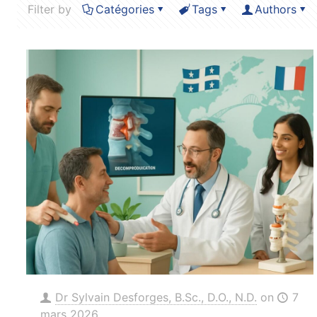
Filter by
Catégories
Tags
Authors
Dr Sylvain Desforges, B.Sc., D.O., N.D.
on
7
mars 2026