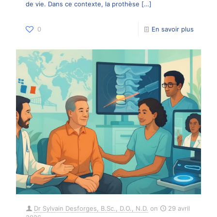
de vie. Dans ce contexte, la prothèse
[…]
0
En savoir plus
Dr Sylvain Desforges, B.Sc., D.O., N.D.
on
29 avril