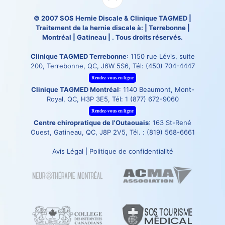
© 2007
SOS Hernie Discale
&
Clinique TAGMED
|
Traitement de la hernie discale à: | Terrebonne |
Montréal | Gatineau | . Tous droits réservés.
Clinique TAGMED Terrebonne
: 1150 rue Lévis, suite
200, Terrebonne, QC, J6W 5S6, Tél:
(450) 704-4447
Rendez-vous en ligne
Clinique TAGMED Montréal
: 1140 Beaumont, Mont-
Royal, QC, H3P 3E5, Tél:
1 (877) 672-9060
Rendez-vous en ligne
Centre chiropratique de l'Outaouais
: 163 St-René
Ouest, Gatineau, QC, J8P 2V5, Tél. :
(819) 568-6661
Avis Légal
|
Politique de confidentialité