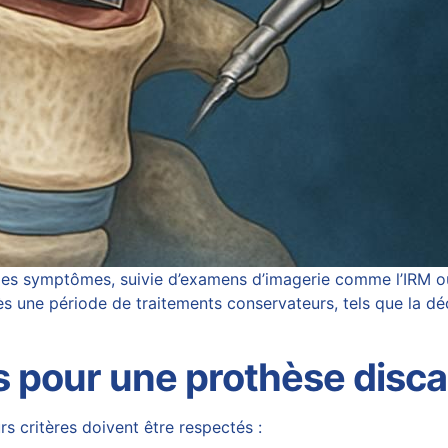
 symptômes, suivie d’examens d’imagerie comme l’IRM ou l
ès une période de traitements conservateurs, tels que la
dé
s pour une prothèse disca
rs critères doivent être respectés :