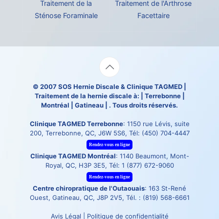
Traitement de la
Traitement de l'Arthrose
Sténose Foraminale
Facettaire
© 2007
SOS Hernie Discale
&
Clinique TAGMED
|
Traitement de la hernie discale à: | Terrebonne |
Montréal | Gatineau | . Tous droits réservés.
Clinique TAGMED Terrebonne
: 1150 rue Lévis, suite
200, Terrebonne, QC, J6W 5S6, Tél:
(450) 704-4447
Rendez-vous en ligne
Clinique TAGMED Montréal
: 1140 Beaumont, Mont-
Royal, QC, H3P 3E5, Tél:
1 (877) 672-9060
Rendez-vous en ligne
Centre chiropratique de l'Outaouais
: 163 St-René
Ouest, Gatineau, QC, J8P 2V5, Tél. :
(819) 568-6661
Avis Légal
|
Politique de confidentialité