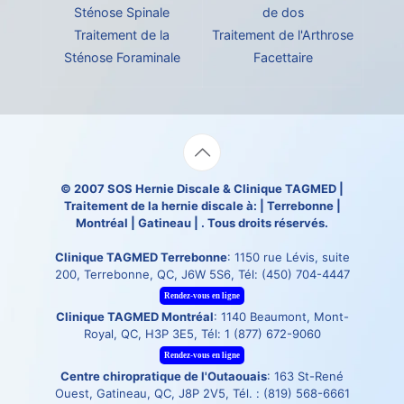
Sténose Spinale
de dos
Traitement de la
Traitement de l'Arthrose
Sténose Foraminale
Facettaire
© 2007
SOS Hernie Discale
&
Clinique TAGMED
|
Traitement de la hernie discale à: | Terrebonne |
Montréal | Gatineau | . Tous droits réservés.
Clinique TAGMED Terrebonne
: 1150 rue Lévis, suite
200, Terrebonne, QC, J6W 5S6, Tél:
(450) 704-4447
Rendez-vous en ligne
Clinique TAGMED Montréal
: 1140 Beaumont, Mont-
Royal, QC, H3P 3E5, Tél:
1 (877) 672-9060
Rendez-vous en ligne
Centre chiropratique de l'Outaouais
: 163 St-René
Ouest, Gatineau, QC, J8P 2V5, Tél. :
(819) 568-6661