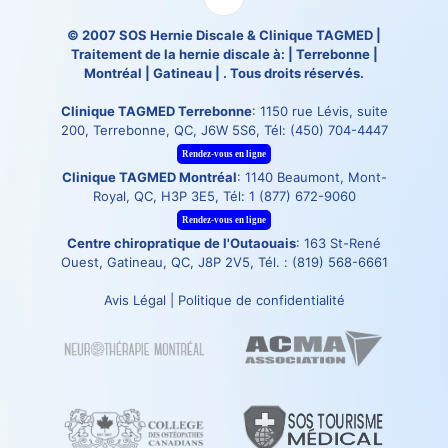
© 2007
SOS Hernie Discale
&
Clinique TAGMED
|
Traitement de la hernie discale à: | Terrebonne |
Montréal | Gatineau | . Tous droits réservés.
Clinique TAGMED Terrebonne
: 1150 rue Lévis, suite
200, Terrebonne, QC, J6W 5S6, Tél:
(450) 704-4447
Rendez-vous en ligne
Clinique TAGMED Montréal
: 1140 Beaumont, Mont-
Royal, QC, H3P 3E5, Tél:
1 (877) 672-9060
Rendez-vous en ligne
Centre chiropratique de l'Outaouais
: 163 St-René
Ouest, Gatineau, QC, J8P 2V5, Tél. :
(819) 568-6661
Avis Légal
|
Politique de confidentialité