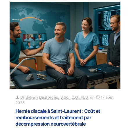
Dr Sylvain Desforges, B.Sc., D.O., N.D.
on
17 août
2025
Hernie discale à Saint-Laurent : Coût et
remboursements et traitement par
décompression neurovertébrale