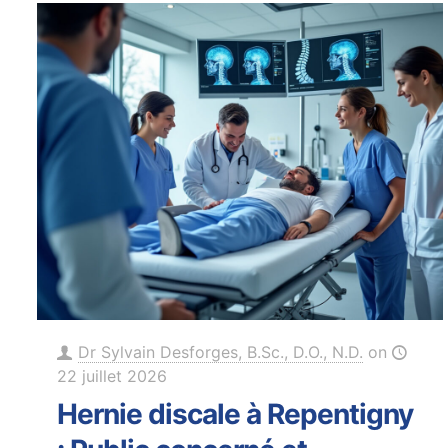
Dr Sylvain Desforges, B.Sc., D.O., N.D.
on
22 juillet 2026
Hernie discale à Repentigny