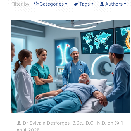
Filter by
Catégories
Tags
Authors
Dr Sylvain Desforges, B.Sc., D.O., N.D.
on
1
août 2026