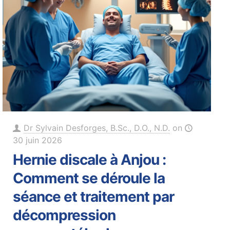
Dr Sylvain Desforges, B.Sc., D.O., N.D.
on
30 juin 2026
Hernie discale à Anjou :
Comment se déroule la
séance et traitement par
décompression