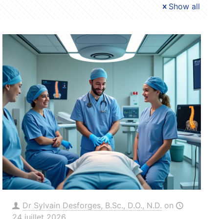
Show all
Dr Sylvain Desforges, B.Sc., D.O., N.D.
on
24 juillet 2026