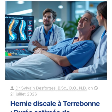
Dr Sylvain Desforges, B.Sc., D.O., N.D.
on
21 juillet 2026
Hernie discale à Terrebonne