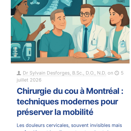
Dr Sylvain Desforges, B.Sc., D.O., N.D.
on
5
juillet 2026
Chirurgie du cou à Montréal :
techniques modernes pour
préserver la mobilité
Les douleurs cervicales, souvent invisibles mais