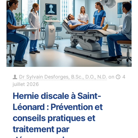
Dr Sylvain Desforges, B.Sc., D.O., N.D.
on
4
juillet 2026
Hernie discale à Saint-
Léonard : Prévention et
conseils pratiques et
traitement par