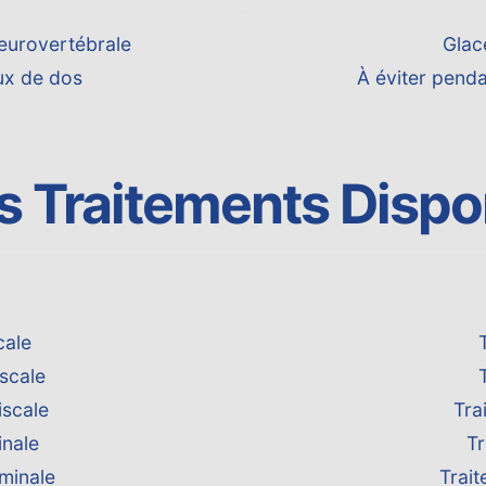
eurovertébrale
Glace
ux de dos
À éviter penda
s Traitements Dispo
cale
scale
iscale
Tra
inale
T
minale
Trait