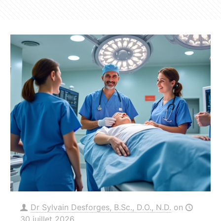
Dr Sylvain Desforges, B.Sc., D.O., N.D.
on
30 juillet 2026