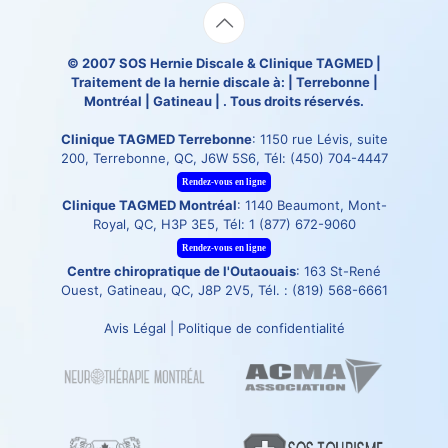
© 2007
SOS Hernie Discale
&
Clinique TAGMED
|
Traitement de la hernie discale à: | Terrebonne |
Montréal | Gatineau | . Tous droits réservés.
Clinique TAGMED Terrebonne
: 1150 rue Lévis, suite
200, Terrebonne, QC, J6W 5S6, Tél:
(450) 704-4447
Rendez-vous en ligne
Clinique TAGMED Montréal
: 1140 Beaumont, Mont-
Royal, QC, H3P 3E5, Tél:
1 (877) 672-9060
Rendez-vous en ligne
Centre chiropratique de l'Outaouais
: 163 St-René
Ouest, Gatineau, QC, J8P 2V5, Tél. :
(819) 568-6661
Avis Légal
|
Politique de confidentialité