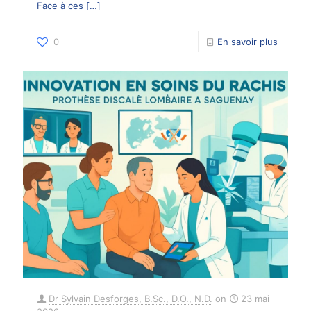
Face à ces
[…]
0
En savoir plus
Dr Sylvain Desforges, B.Sc., D.O., N.D.
on
23 mai