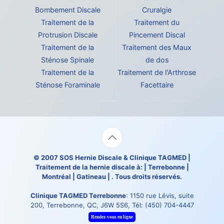
Bombement Discale
Cruralgie
Traitement de la
Traitement du
Protrusion Discale
Pincement Discal
Traitement de la
Traitement des Maux
Sténose Spinale
de dos
Traitement de la
Traitement de l'Arthrose
Sténose Foraminale
Facettaire
© 2007
SOS Hernie Discale
&
Clinique TAGMED
|
Traitement de la hernie discale à: | Terrebonne |
Montréal | Gatineau | . Tous droits réservés.
Clinique TAGMED Terrebonne
: 1150 rue Lévis, suite
200, Terrebonne, QC, J6W 5S6, Tél:
(450) 704-4447
Rendez-vous en ligne