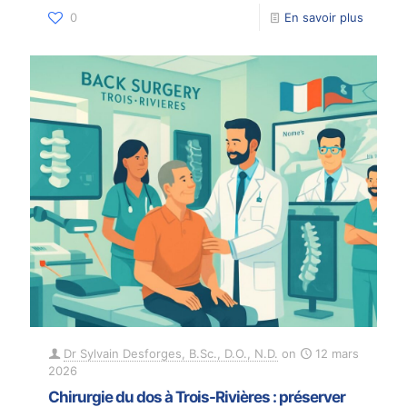
0
En savoir plus
Dr Sylvain Desforges, B.Sc., D.O., N.D.
on
12 mars
2026
Chirurgie du dos à Trois-Rivières : préserver