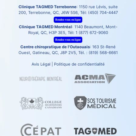
Clinique TAGMED Terrebonne
: 1150 rue Lévis, suite
200, Terrebonne, QC, J6W 5S6, Tél:
(450) 704-4447
Rendez-vous en ligne
Clinique TAGMED Montréal
: 1140 Beaumont, Mont-
Royal, QC, H3P 3E5, Tél:
1 (877) 672-9060
Rendez-vous en ligne
Centre chiropratique de l'Outaouais
: 163 St-René
Ouest, Gatineau, QC, J8P 2V5, Tél. :
(819) 568-6661
Avis Légal
|
Politique de confidentialité