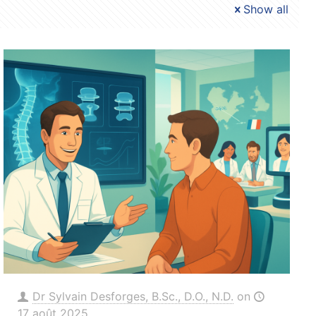
Show all
Dr Sylvain Desforges, B.Sc., D.O., N.D.
on
17 août 2025