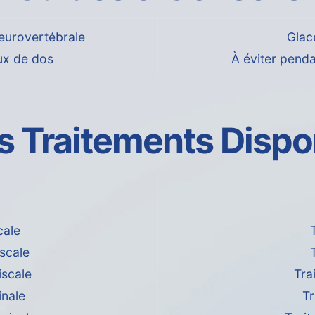
eurovertébrale
Glace
ux de dos
À éviter penda
s Traitements Dispo
cale
scale
iscale
Tra
inale
T