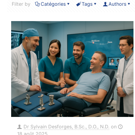
Filter by
Catégories
Tags
Authors
Dr Sylvain Desforges, B.Sc., D.O., N.D.
on
18 août 2025