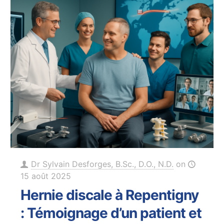
Dr Sylvain Desforges, B.Sc., D.O., N.D.
on
15 août 2025
Hernie discale à Repentigny
: Témoignage d’un patient et