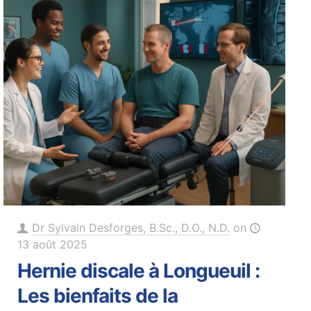
Dr Sylvain Desforges, B.Sc., D.O., N.D.
on
13 août 2025
Hernie discale à Longueuil :
Les bienfaits de la