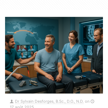
Dr Sylvain Desforges, B.Sc., D.O., N.D.
on
17 août 2025