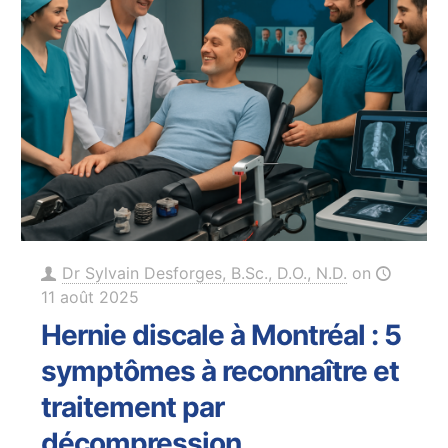
Dr Sylvain Desforges, B.Sc., D.O., N.D.
on
11 août 2025
Hernie discale à Montréal : 5
symptômes à reconnaître et
traitement par
décompression