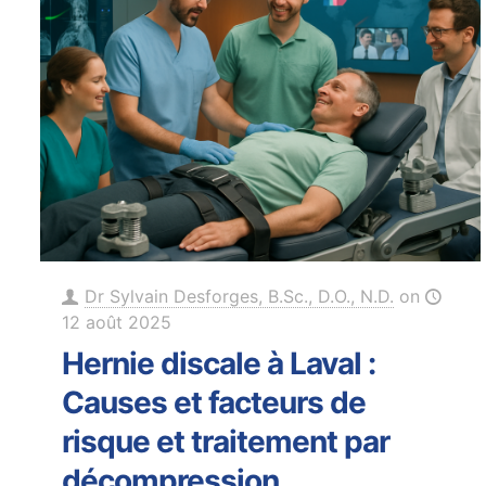
Dr Sylvain Desforges, B.Sc., D.O., N.D.
on
12 août 2025
Hernie discale à Laval :
Causes et facteurs de
risque et traitement par
décompression