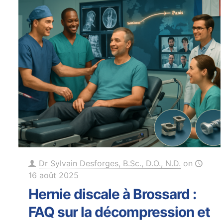
Dr Sylvain Desforges, B.Sc., D.O., N.D.
on
16 août 2025
Hernie discale à Brossard :
FAQ sur la décompression et