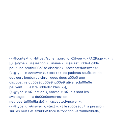
{« @context »: »https://schema.org », »@type »: »FAQPage », »ma
[{« @type »: »Question », »name »: »Qui est u00e9ligible
pour une prothu00e8se discale? », »acceptedAnswer »:
{« @type »: »Answer », »text »: »Les patients souffrant de
douleurs lombaires chroniques dues u00e0 une
discopathie du00e9gu00e9nu00e9rative isolu00e9e
peuvent u00eatre u00e9ligibles. »}},
{« @type »: »Question », »name »: »Quels sont les
avantages de la du00e9compression
neurovertu00e9brale? », »acceptedAnswer »:
{« @type »: »Answer », »text »: »Elle ru00e9duit la pression
sur les nerfs et amu00e9liore la fonction vertu00e9brale,