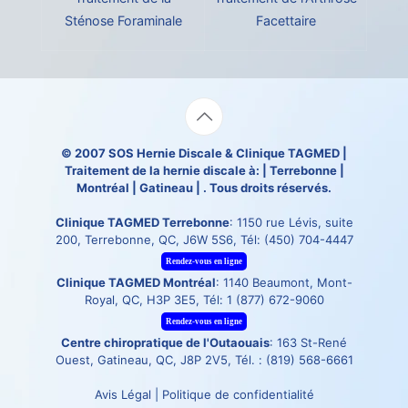
Sténose Foraminale
Facettaire
© 2007
SOS Hernie Discale
&
Clinique TAGMED
|
Traitement de la hernie discale à: | Terrebonne |
Montréal | Gatineau | . Tous droits réservés.
Clinique TAGMED Terrebonne
: 1150 rue Lévis, suite
200, Terrebonne, QC, J6W 5S6, Tél:
(450) 704-4447
Rendez-vous en ligne
Clinique TAGMED Montréal
: 1140 Beaumont, Mont-
Royal, QC, H3P 3E5, Tél:
1 (877) 672-9060
Rendez-vous en ligne
Centre chiropratique de l'Outaouais
: 163 St-René
Ouest, Gatineau, QC, J8P 2V5, Tél. :
(819) 568-6661
Avis Légal
|
Politique de confidentialité