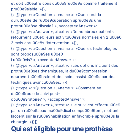
et doit u00eatre considu00e9ru00e9e comme traitement
pru00e9alable. »}},
{« @type »: »Question », »name »: »Quelle est la
duru00e9e de ru00e9cuperation apru00e8s une
prothu00e8se discale? », »acceptedAnswer »:
{« @type »: »Answer », »text »: »De nombreux patients
retournent u00e0 leurs activitu00e9s normales en 2 u00e0
3 mois apru00e8s l’intervention. »}},
{« @type »: »Question », »name »: »Quelles technologies
sont proposu00e9es u00e0
Lu00e9vis? », »acceptedAnswer »:
{« @type »: »Answer », »text »: »Les options incluent des
prothu00e8ses dynamiques, la du00e9compression
neurovertu00e9brale et des soins assistu00e9s par des
techniques avancu00e9es. »}},
{« @type »: »Question », »name »: »Comment se
du00e9roule le suivi post-
opu00e9ratoire? », »acceptedAnswer »:
{« @type »: »Answer », »text »: »Le suivi est effectuu00e9
par un ru00e9seau mu00e9dical compu00e9tent, mettant
l’accent sur la ru00e9habilitation enfavorable apru00e8s la
chirurgie. »}}]}
Qui est éligible pour une prothèse