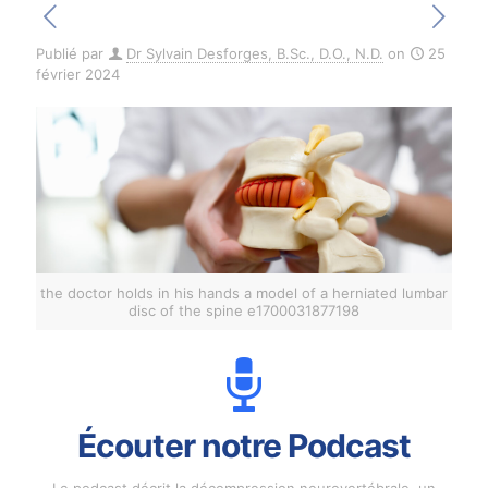
Publié par
Dr Sylvain Desforges, B.Sc., D.O., N.D.
on
25
février 2024
the doctor holds in his hands a model of a herniated lumbar
disc of the spine e1700031877198
Écouter notre Podcast
Le podcast décrit la décompression neurovertébrale, un