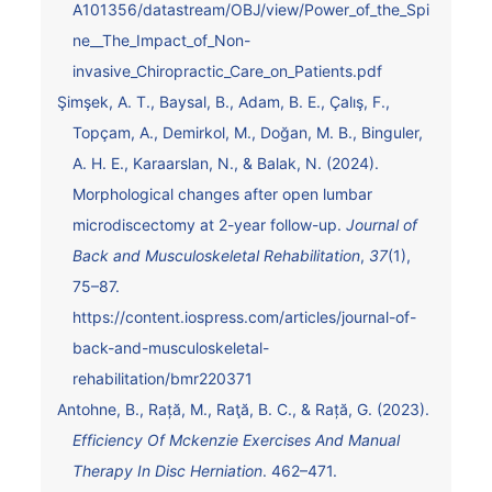
A101356/datastream/OBJ/view/Power_of_the_Spi
ne__The_Impact_of_Non-
invasive_Chiropractic_Care_on_Patients.pdf
Şimşek, A. T., Baysal, B., Adam, B. E., Çalış, F.,
Topçam, A., Demirkol, M., Doğan, M. B., Binguler,
A. H. E., Karaarslan, N., & Balak, N. (2024).
Morphological changes after open lumbar
microdiscectomy at 2-year follow-up.
Journal of
Back and Musculoskeletal Rehabilitation
,
37
(1),
75–87.
https://content.iospress.com/articles/journal-of-
back-and-musculoskeletal-
rehabilitation/bmr220371
Antohne, B., Rață, M., Raţă, B. C., & Rață, G. (2023).
Efficiency Of Mckenzie Exercises And Manual
Therapy In Disc Herniation
. 462–471.