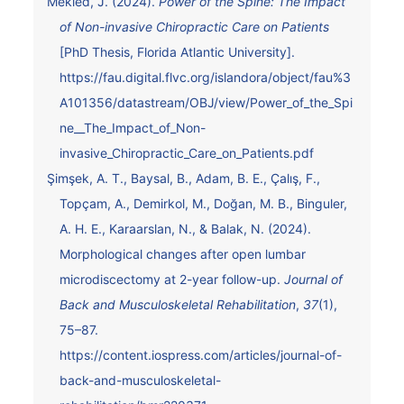
Mekled, J. (2024).
Power of the Spine: The Impact
of Non-invasive Chiropractic Care on Patients
[PhD Thesis, Florida Atlantic University].
https://fau.digital.flvc.org/islandora/object/fau%3
A101356/datastream/OBJ/view/Power_of_the_Spi
ne__The_Impact_of_Non-
invasive_Chiropractic_Care_on_Patients.pdf
Şimşek, A. T., Baysal, B., Adam, B. E., Çalış, F.,
Topçam, A., Demirkol, M., Doğan, M. B., Binguler,
A. H. E., Karaarslan, N., & Balak, N. (2024).
Morphological changes after open lumbar
microdiscectomy at 2-year follow-up.
Journal of
Back and Musculoskeletal Rehabilitation
,
37
(1),
75–87.
https://content.iospress.com/articles/journal-of-
back-and-musculoskeletal-