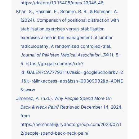
https://doi.org/10.15405/epes.23045.48
Khan, S., Hasnain, F., Soomro, R. R., & Rehmani, A.
(2024). Comparison of positional distraction with
stabilisation exercises versus stabilisation
exercises alone in the management of lumbar
radiculopathy: A randomized controlled-trial.
Journal of Pakistan Medical Association
,
74
(1), 5–
5.
https://go.gale.com/ps/i.do?
id=GALE%7CA777931167&sid=googleScholar&v=2
.1&it=r&linkaccess=abs&issn=00309982&p=AONE
&sw=w
Jimenez, A. (n.d.).
Why People Spend More On
Back & Neck Pain?
Retrieved December 14, 2024,
from
https://personalinjurydoctorgroup.com/2023/07/1
2/people-spend-back-neck-pain/