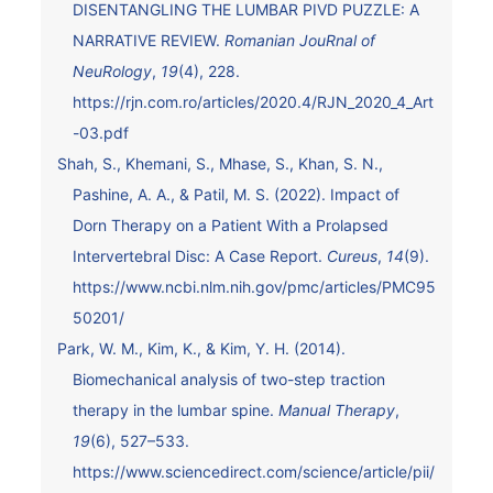
DISENTANGLING THE LUMBAR PIVD PUZZLE: A
NARRATIVE REVIEW.
Romanian JouRnal of
NeuRology
,
19
(4), 228.
https://rjn.com.ro/articles/2020.4/RJN_2020_4_Art
-03.pdf
Shah, S., Khemani, S., Mhase, S., Khan, S. N.,
Pashine, A. A., & Patil, M. S. (2022). Impact of
Dorn Therapy on a Patient With a Prolapsed
Intervertebral Disc: A Case Report.
Cureus
,
14
(9).
https://www.ncbi.nlm.nih.gov/pmc/articles/PMC95
50201/
Park, W. M., Kim, K., & Kim, Y. H. (2014).
Biomechanical analysis of two-step traction
therapy in the lumbar spine.
Manual Therapy
,
19
(6), 527–533.
https://www.sciencedirect.com/science/article/pii/