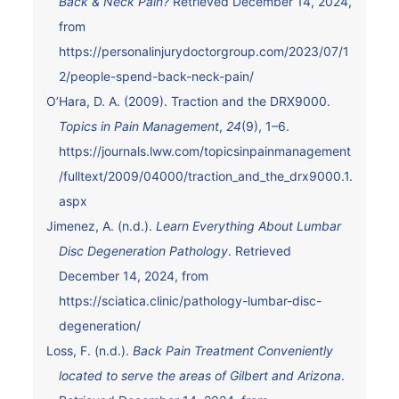
Back & Neck Pain?
Retrieved December 14, 2024,
from
https://personalinjurydoctorgroup.com/2023/07/1
2/people-spend-back-neck-pain/
O’Hara, D. A. (2009). Traction and the DRX9000.
Topics in Pain Management
,
24
(9), 1–6.
https://journals.lww.com/topicsinpainmanagement
/fulltext/2009/04000/traction_and_the_drx9000.1.
aspx
Jimenez, A. (n.d.).
Learn Everything About Lumbar
Disc Degeneration Pathology
. Retrieved
December 14, 2024, from
https://sciatica.clinic/pathology-lumbar-disc-
degeneration/
Loss, F. (n.d.).
Back Pain Treatment Conveniently
located to serve the areas of Gilbert and Arizona
.