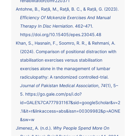
rehabilitation/bmr220371
Antohne, B., Rață, M., Raţă, B. C., & Rață, G. (2023).
Efficiency Of Mckenzie Exercises And Manual
Therapy In Disc Herniation
. 462–471.
https://doi.org/10.15405/epes.23045.48
Khan, S., Hasnain, F., Soomro, R. R., & Rehmani, A.
(2024). Comparison of positional distraction with
stabilisation exercises versus stabilisation
exercises alone in the management of lumbar
radiculopathy: A randomized controlled-trial.
Journal of Pakistan Medical Association
,
74
(1), 5–
5.
https://go.gale.com/ps/i.do?
id=GALE%7CA777931167&sid=googleScholar&v=2
.1&it=r&linkaccess=abs&issn=00309982&p=AONE
&sw=w
Jimenez, A. (n.d.).
Why People Spend More On