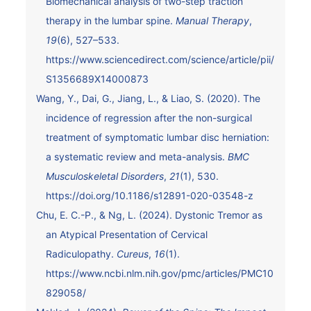
Biomechanical analysis of two-step traction
therapy in the lumbar spine.
Manual Therapy
,
19
(6), 527–533.
https://www.sciencedirect.com/science/article/pii/
S1356689X14000873
Wang, Y., Dai, G., Jiang, L., & Liao, S. (2020). The
incidence of regression after the non-surgical
treatment of symptomatic lumbar disc herniation:
a systematic review and meta-analysis.
BMC
Musculoskeletal Disorders
,
21
(1), 530.
https://doi.org/10.1186/s12891-020-03548-z
Chu, E. C.-P., & Ng, L. (2024). Dystonic Tremor as
an Atypical Presentation of Cervical
Radiculopathy.
Cureus
,
16
(1).
https://www.ncbi.nlm.nih.gov/pmc/articles/PMC10
829058/