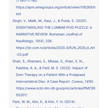
17180–17180.
https://apm.amegroups.org/article/view/108269/h
tml
Singh, V., Malik, M., Kaur, J., & Punia, S. (2020).
DISENTANGLING THE LUMBAR PIVD PUZZLE: A
NARRATIVE REVIEW.
Romanian JouRnal of
NeuRology
,
19
(4), 228.
https://rjn.com.ro/articles/2020.4/RJN_2020_4_Art
-03.pdf
Shah, S., Khemani, S., Mhase, S., Khan, S. N.,
Pashine, A. A., & Patil, M. S. (2022). Impact of
Dorn Therapy on a Patient With a Prolapsed
Intervertebral Disc: A Case Report.
Cureus
,
14
(9).
https://www.ncbi.nlm.nih.gov/pmc/articles/PMC95
50201/
Park, W. M., Kim, K., & Kim, Y. H. (2014).