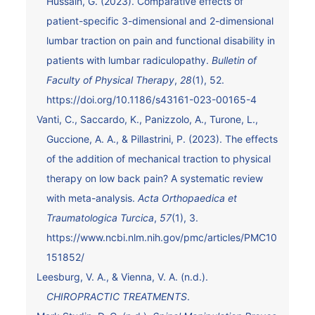
Hussain, G. (2023). Comparative effects of
patient-specific 3-dimensional and 2-dimensional
lumbar traction on pain and functional disability in
patients with lumbar radiculopathy.
Bulletin of
Faculty of Physical Therapy
,
28
(1), 52.
https://doi.org/10.1186/s43161-023-00165-4
Vanti, C., Saccardo, K., Panizzolo, A., Turone, L.,
Guccione, A. A., & Pillastrini, P. (2023). The effects
of the addition of mechanical traction to physical
therapy on low back pain? A systematic review
with meta-analysis.
Acta Orthopaedica et
Traumatologica Turcica
,
57
(1), 3.
https://www.ncbi.nlm.nih.gov/pmc/articles/PMC10
151852/
Leesburg, V. A., & Vienna, V. A. (n.d.).
CHIROPRACTIC TREATMENTS
.