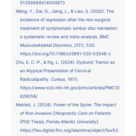
S1356689X14000873
Wang, Y., Dai, G., Jiang, L., & Liao, S. (2020). The
incidence of regression after the non-surgical
treatment of symptomatic lumbar disc herniation:
a systematic review and meta-analysis.
BMC
Musculoskeletal Disorders
,
21
(1), 530.
https://doi.org/10.1186/s12891-020-03548-z
Chu, E. C.-P., & Ng, L. (2024). Dystonic Tremor as
an Atypical Presentation of Cervical
Radiculopathy.
Cureus
,
16
(1).
https://www.ncbi.nlm.nih.gov/pmc/articles/PMC10
829058/
Mekled, J. (2024).
Power of the Spine: The Impact
of Non-invasive Chiropractic Care on Patients
[PhD Thesis, Florida Atlantic University].
https://fau.digital.flvc.org/islandora/object/fau%3