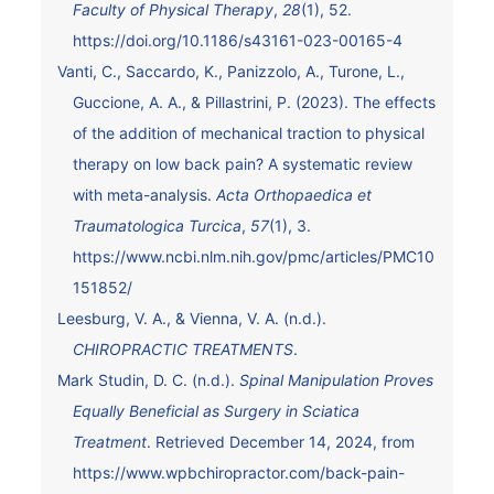
Faculty of Physical Therapy
,
28
(1), 52.
https://doi.org/10.1186/s43161-023-00165-4
Vanti, C., Saccardo, K., Panizzolo, A., Turone, L.,
Guccione, A. A., & Pillastrini, P. (2023). The effects
of the addition of mechanical traction to physical
therapy on low back pain? A systematic review
with meta-analysis.
Acta Orthopaedica et
Traumatologica Turcica
,
57
(1), 3.
https://www.ncbi.nlm.nih.gov/pmc/articles/PMC10
151852/
Leesburg, V. A., & Vienna, V. A. (n.d.).
CHIROPRACTIC TREATMENTS
.
Mark Studin, D. C. (n.d.).
Spinal Manipulation Proves
Equally Beneficial as Surgery in Sciatica
Treatment
. Retrieved December 14, 2024, from
https://www.wpbchiropractor.com/back-pain-