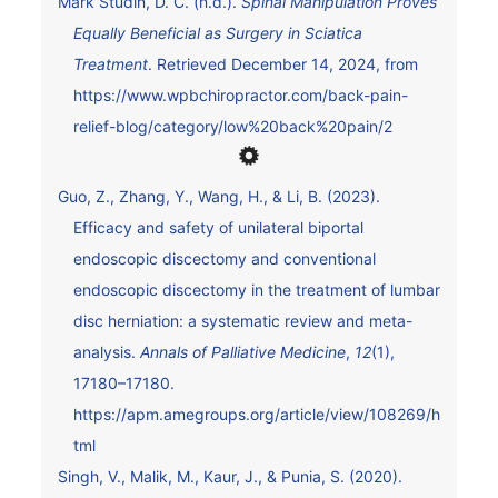
Mark Studin, D. C. (n.d.).
Spinal Manipulation Proves
Equally Beneficial as Surgery in Sciatica
Treatment
. Retrieved December 14, 2024, from
https://www.wpbchiropractor.com/back-pain-
relief-blog/category/low%20back%20pain/2
Guo, Z., Zhang, Y., Wang, H., & Li, B. (2023).
Efficacy and safety of unilateral biportal
endoscopic discectomy and conventional
endoscopic discectomy in the treatment of lumbar
disc herniation: a systematic review and meta-
analysis.
Annals of Palliative Medicine
,
12
(1),
17180–17180.
https://apm.amegroups.org/article/view/108269/h
tml
Singh, V., Malik, M., Kaur, J., & Punia, S. (2020).