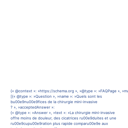
{« @context »: »https://schema.org », »@type »: »FAQPage », »ma
[{« @type »: »Question », »name »: »Quels sont les
bu00e9nu00e9fices de la chirurgie mini-invasive
? », »acceptedAnswer »:
{« @type »: »Answer », »text »: »La chirurgie mini-invasive
offre moins de douleur, des cicatrices ru00e9duites et une
ru00e9cupu00e9ration plus rapide comparu00e9e aux