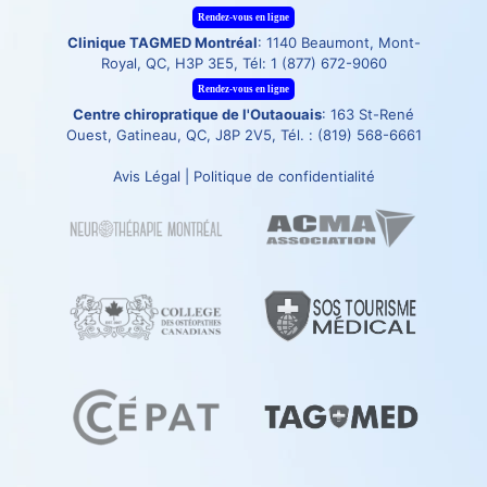
Rendez-vous en ligne
Clinique TAGMED Montréal
: 1140 Beaumont, Mont-
Royal, QC, H3P 3E5, Tél:
1 (877) 672-9060
Rendez-vous en ligne
Centre chiropratique de l'Outaouais
: 163 St-René
Ouest, Gatineau, QC, J8P 2V5, Tél. :
(819) 568-6661
Avis Légal
|
Politique de confidentialité