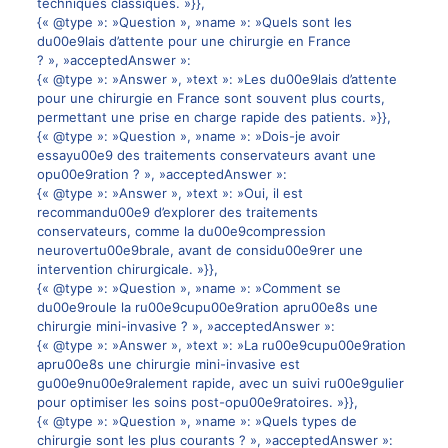
techniques classiques. »}},
{« @type »: »Question », »name »: »Quels sont les
du00e9lais d’attente pour une chirurgie en France
? », »acceptedAnswer »:
{« @type »: »Answer », »text »: »Les du00e9lais d’attente
pour une chirurgie en France sont souvent plus courts,
permettant une prise en charge rapide des patients. »}},
{« @type »: »Question », »name »: »Dois-je avoir
essayu00e9 des traitements conservateurs avant une
opu00e9ration ? », »acceptedAnswer »:
{« @type »: »Answer », »text »: »Oui, il est
recommandu00e9 d’explorer des traitements
conservateurs, comme la du00e9compression
neurovertu00e9brale, avant de considu00e9rer une
intervention chirurgicale. »}},
{« @type »: »Question », »name »: »Comment se
du00e9roule la ru00e9cupu00e9ration apru00e8s une
chirurgie mini-invasive ? », »acceptedAnswer »:
{« @type »: »Answer », »text »: »La ru00e9cupu00e9ration
apru00e8s une chirurgie mini-invasive est
gu00e9nu00e9ralement rapide, avec un suivi ru00e9gulier
pour optimiser les soins post-opu00e9ratoires. »}},
{« @type »: »Question », »name »: »Quels types de
chirurgie sont les plus courants ? », »acceptedAnswer »: