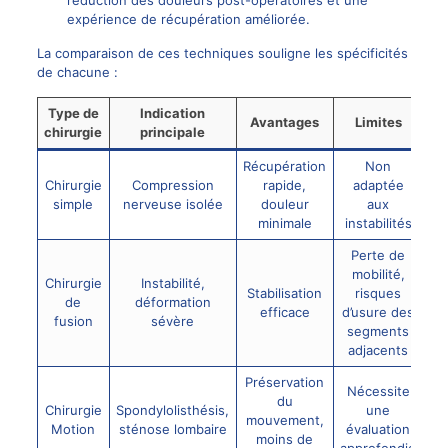
expérience de récupération améliorée.
La comparaison de ces techniques souligne les spécificités
de chacune :
Type de
Indication
Avantages
Limites
chirurgie
principale
Récupération
Non
Chirurgie
Compression
rapide,
adaptée
simple
nerveuse isolée
douleur
aux
minimale
instabilités
Perte de
mobilité,
Chirurgie
Instabilité,
Stabilisation
risques
de
déformation
efficace
d’usure des
fusion
sévère
segments
adjacents
Préservation
Nécessite
du
Chirurgie
Spondylolisthésis,
une
mouvement,
Motion
sténose lombaire
évaluation
moins de
approfondie