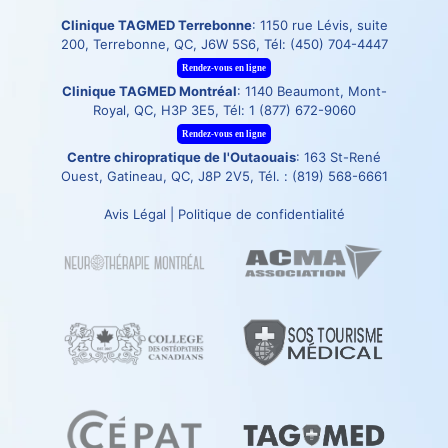
Clinique TAGMED Terrebonne
: 1150 rue Lévis, suite
200, Terrebonne, QC, J6W 5S6, Tél:
(450) 704-4447
Rendez-vous en ligne
Clinique TAGMED Montréal
: 1140 Beaumont, Mont-
Royal, QC, H3P 3E5, Tél:
1 (877) 672-9060
Rendez-vous en ligne
Centre chiropratique de l'Outaouais
: 163 St-René
Ouest, Gatineau, QC, J8P 2V5, Tél. :
(819) 568-6661
Avis Légal
|
Politique de confidentialité