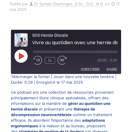
Publié par
Dr Sylvain Desforges, B.Sc., D.O., N.D.
on
17
mai 2025
SOS Hernie Discale
Vivre au quotidien avec une hernie discale
Play
1x
00:00
/
5:29
Episode
SUBSCRIBE
SHARE
Télécharger le fichier
|
Jouer dans une nouvelle fenêtre
|
Durée: 5:29
|
Enregistré le 17 mai 2025
SHARE
RSS FEED
Ce podcast est une collection de ressources provenant
LINK
principalement d’une clinique spécialisée, offrant des
informations sur la manière de
gérer au quotidien une
hernie discale
et présentant une
thérapie de
décompression neurovertébrale
comme un traitement
EMBED
efficace. Ils abordent l’importance des
adaptations
ergonomiques
à la maison et au bureau, proposent
des
stratégies de gestion de la douleur
par diverses