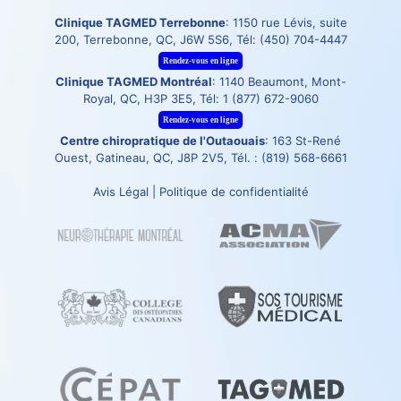
Clinique TAGMED Terrebonne
: 1150 rue Lévis, suite
200, Terrebonne, QC, J6W 5S6, Tél:
(450) 704-4447
Rendez-vous en ligne
Clinique TAGMED Montréal
: 1140 Beaumont, Mont-
Royal, QC, H3P 3E5, Tél:
1 (877) 672-9060
Rendez-vous en ligne
Centre chiropratique de l'Outaouais
: 163 St-René
Ouest, Gatineau, QC, J8P 2V5, Tél. :
(819) 568-6661
Avis Légal
|
Politique de confidentialité