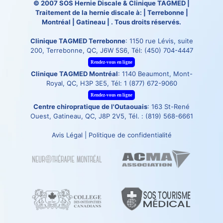
© 2007
SOS Hernie Discale
&
Clinique TAGMED
|
Traitement de la hernie discale à: | Terrebonne |
Montréal | Gatineau | . Tous droits réservés.
Clinique TAGMED Terrebonne
: 1150 rue Lévis, suite
200, Terrebonne, QC, J6W 5S6, Tél:
(450) 704-4447
Rendez-vous en ligne
Clinique TAGMED Montréal
: 1140 Beaumont, Mont-
Royal, QC, H3P 3E5, Tél:
1 (877) 672-9060
Rendez-vous en ligne
Centre chiropratique de l'Outaouais
: 163 St-René
Ouest, Gatineau, QC, J8P 2V5, Tél. :
(819) 568-6661
Avis Légal
|
Politique de confidentialité