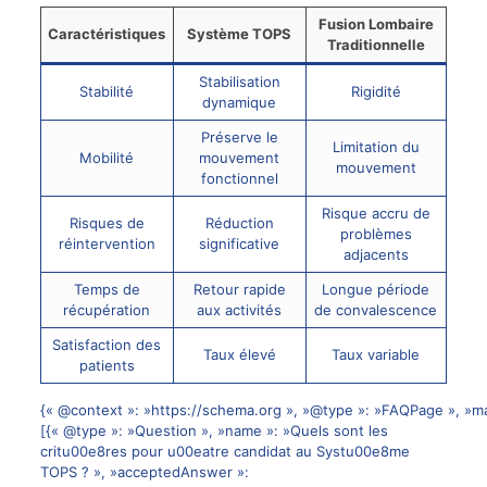
Fusion Lombaire
Caractéristiques
Système TOPS
Traditionnelle
Stabilisation
Stabilité
Rigidité
dynamique
Préserve le
Limitation du
Mobilité
mouvement
mouvement
fonctionnel
Risque accru de
Risques de
Réduction
problèmes
réintervention
significative
adjacents
Temps de
Retour rapide
Longue période
récupération
aux activités
de convalescence
Satisfaction des
Taux élevé
Taux variable
patients
{« @context »: »https://schema.org », »@type »: »FAQPage », »ma
[{« @type »: »Question », »name »: »Quels sont les
critu00e8res pour u00eatre candidat au Systu00e8me
TOPS ? », »acceptedAnswer »: