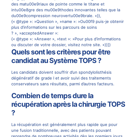
des matu00e9riaux de pointe comme le titane et
intu00e8gre des mu00e9thodes innovantes telles que la
du00e9compression neurovertu00e9brale. »}},
{« @type »: »Question », »name »: »Ou00f9 puis-je obtenir
plus d’informations sur les parcours de soins
? », »acceptedAnswer »:
{« @type »: »Answer », »text »: »Pour plus d’informations
ou discuter de votre dossier, visitez
notre site
. »}}]}
Quels sont les critères pour être
candidat au Système TOPS ?
Les candidats doivent souffrir d’un spondylolisthésis
dégénératif de grade I et avoir suivi des traitements
conservateurs sans résultats, parmi d’autres facteurs.
Combien de temps dure la
récupération après la chirurgie TOPS
?
La récupération est généralement plus rapide que pour
une fusion traditionnelle, avec des patients pouvant
reprendre de nombreuses activités dès les premiers jours