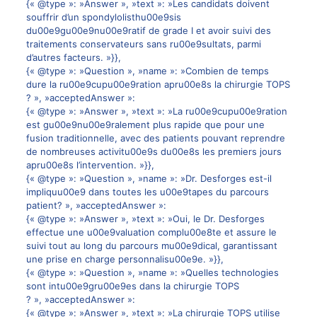
{« @type »: »Answer », »text »: »Les candidats doivent
souffrir d’un spondylolisthu00e9sis
du00e9gu00e9nu00e9ratif de grade I et avoir suivi des
traitements conservateurs sans ru00e9sultats, parmi
d’autres facteurs. »}},
{« @type »: »Question », »name »: »Combien de temps
dure la ru00e9cupu00e9ration apru00e8s la chirurgie TOPS
? », »acceptedAnswer »:
{« @type »: »Answer », »text »: »La ru00e9cupu00e9ration
est gu00e9nu00e9ralement plus rapide que pour une
fusion traditionnelle, avec des patients pouvant reprendre
de nombreuses activitu00e9s du00e8s les premiers jours
apru00e8s l’intervention. »}},
{« @type »: »Question », »name »: »Dr. Desforges est-il
impliquu00e9 dans toutes les u00e9tapes du parcours
patient? », »acceptedAnswer »:
{« @type »: »Answer », »text »: »Oui, le Dr. Desforges
effectue une u00e9valuation complu00e8te et assure le
suivi tout au long du parcours mu00e9dical, garantissant
une prise en charge personnalisu00e9e. »}},
{« @type »: »Question », »name »: »Quelles technologies
sont intu00e9gru00e9es dans la chirurgie TOPS
? », »acceptedAnswer »:
{« @type »: »Answer », »text »: »La chirurgie TOPS utilise