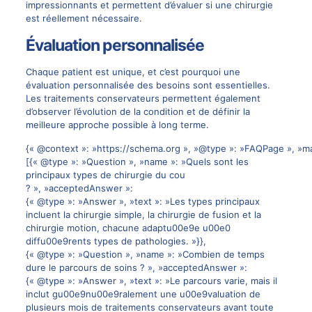
impressionnants et permettent d’évaluer si une chirurgie
est réellement nécessaire.
Évaluation personnalisée
Chaque patient est unique, et c’est pourquoi une
évaluation personnalisée des besoins sont essentielles.
Les traitements conservateurs permettent également
d’observer l’évolution de la condition et de définir la
meilleure approche possible à long terme.
{« @context »: »https://schema.org », »@type »: »FAQPage », »ma
[{« @type »: »Question », »name »: »Quels sont les
principaux types de chirurgie du cou
? », »acceptedAnswer »:
{« @type »: »Answer », »text »: »Les types principaux
incluent la chirurgie simple, la chirurgie de fusion et la
chirurgie motion, chacune adaptu00e9e u00e0
diffu00e9rents types de pathologies. »}},
{« @type »: »Question », »name »: »Combien de temps
dure le parcours de soins ? », »acceptedAnswer »:
{« @type »: »Answer », »text »: »Le parcours varie, mais il
inclut gu00e9nu00e9ralement une u00e9valuation de
plusieurs mois de traitements conservateurs avant toute