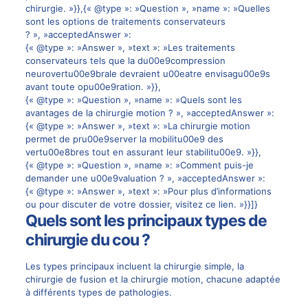
chirurgie. »}},{« @type »: »Question », »name »: »Quelles
sont les options de traitements conservateurs
? », »acceptedAnswer »:
{« @type »: »Answer », »text »: »Les traitements
conservateurs tels que la du00e9compression
neurovertu00e9brale devraient u00eatre envisagu00e9s
avant toute opu00e9ration. »}},
{« @type »: »Question », »name »: »Quels sont les
avantages de la chirurgie motion ? », »acceptedAnswer »:
{« @type »: »Answer », »text »: »La chirurgie motion
permet de pru00e9server la mobilitu00e9 des
vertu00e8bres tout en assurant leur stabilitu00e9. »}},
{« @type »: »Question », »name »: »Comment puis-je
demander une u00e9valuation ? », »acceptedAnswer »:
{« @type »: »Answer », »text »: »Pour plus d’informations
ou pour discuter de votre dossier, visitez
ce lien
. »}}]}
Quels sont les principaux types de
chirurgie du cou ?
Les types principaux incluent la chirurgie simple, la
chirurgie de fusion et la chirurgie motion, chacune adaptée
à différents types de pathologies.