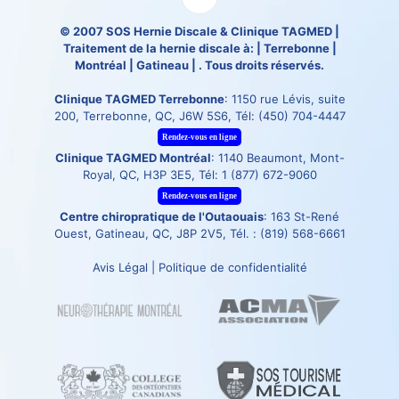
© 2007
SOS Hernie Discale
&
Clinique TAGMED
|
Traitement de la hernie discale à: | Terrebonne |
Montréal | Gatineau | . Tous droits réservés.
Clinique TAGMED Terrebonne
: 1150 rue Lévis, suite
200, Terrebonne, QC, J6W 5S6, Tél:
(450) 704-4447
Rendez-vous en ligne
Clinique TAGMED Montréal
: 1140 Beaumont, Mont-
Royal, QC, H3P 3E5, Tél:
1 (877) 672-9060
Rendez-vous en ligne
Centre chiropratique de l'Outaouais
: 163 St-René
Ouest, Gatineau, QC, J8P 2V5, Tél. :
(819) 568-6661
Avis Légal
|
Politique de confidentialité