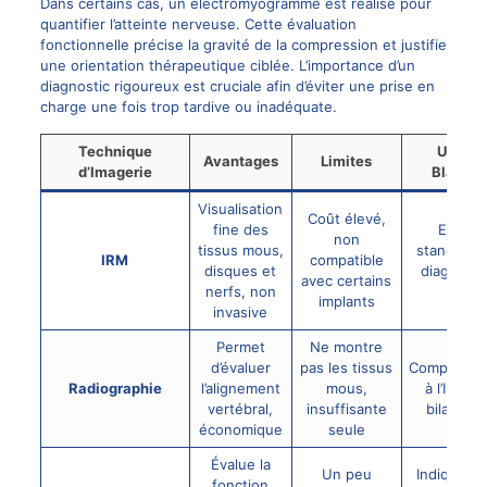
Dans certains cas, un électromyogramme est réalisé pour
quantifier l’atteinte nerveuse. Cette évaluation
fonctionnelle précise la gravité de la compression et justifie
une orientation thérapeutique ciblée. L’importance d’un
diagnostic rigoureux est cruciale afin d’éviter une prise en
charge une fois trop tardive ou inadéquate.
Technique
Usage 
Avantages
Limites
d’Imagerie
Blainvil
Visualisation
Coût élevé,
fine des
Exame
non
tissus mous,
standard 
IRM
compatible
disques et
diagnosti
avec certains
nerfs, non
suivi
implants
invasive
Permet
Ne montre
d’évaluer
pas les tissus
Complémen
Radiographie
l’alignement
mous,
à l’IRM p
vertébral,
insuffisante
bilan glo
économique
seule
Évalue la
Un peu
Indiquée 
fonction