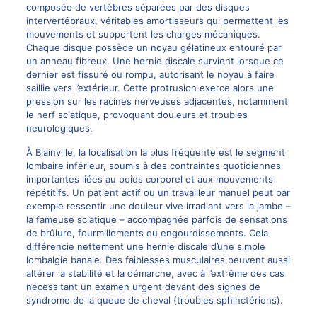
composée de vertèbres séparées par des disques
intervertébraux, véritables amortisseurs qui permettent les
mouvements et supportent les charges mécaniques.
Chaque disque possède un noyau gélatineux entouré par
un anneau fibreux. Une hernie discale survient lorsque ce
dernier est fissuré ou rompu, autorisant le noyau à faire
saillie vers l’extérieur. Cette protrusion exerce alors une
pression sur les racines nerveuses adjacentes, notamment
le nerf
sciatique
, provoquant douleurs et troubles
neurologiques.
À Blainville, la localisation la plus fréquente est le segment
lombaire inférieur, soumis à des contraintes quotidiennes
importantes liées au poids corporel et aux mouvements
répétitifs. Un patient actif ou un travailleur manuel peut par
exemple ressentir une douleur vive irradiant vers la jambe –
la fameuse sciatique – accompagnée parfois de sensations
de brûlure, fourmillements ou engourdissements. Cela
différencie nettement une hernie discale d’une simple
lombalgie banale. Des faiblesses musculaires peuvent aussi
altérer la stabilité et la démarche, avec à l’extrême des cas
nécessitant un examen urgent devant des signes de
syndrome de la queue de cheval (troubles sphinctériens).