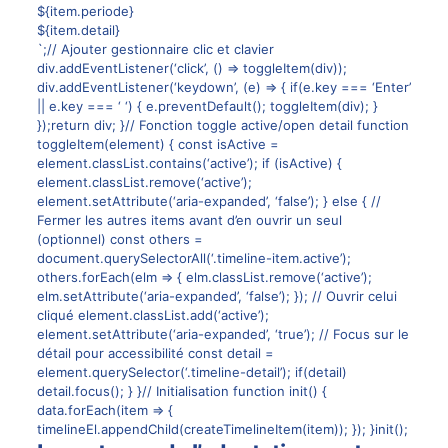
${item.periode}
${item.detail}
`;// Ajouter gestionnaire clic et clavier
div.addEventListener(‘click’, () => toggleItem(div));
div.addEventListener(‘keydown’, (e) => { if(e.key === ‘Enter’
|| e.key === ‘ ‘) { e.preventDefault(); toggleItem(div); }
});return div; }// Fonction toggle active/open detail function
toggleItem(element) { const isActive =
element.classList.contains(‘active’); if (isActive) {
element.classList.remove(‘active’);
element.setAttribute(‘aria-expanded’, ‘false’); } else { //
Fermer les autres items avant d’en ouvrir un seul
(optionnel) const others =
document.querySelectorAll(‘.timeline-item.active’);
others.forEach(elm => { elm.classList.remove(‘active’);
elm.setAttribute(‘aria-expanded’, ‘false’); }); // Ouvrir celui
cliqué element.classList.add(‘active’);
element.setAttribute(‘aria-expanded’, ‘true’); // Focus sur le
détail pour accessibilité const detail =
element.querySelector(‘.timeline-detail’); if(detail)
detail.focus(); } }// Initialisation function init() {
data.forEach(item => {
timelineEl.appendChild(createTimelineItem(item)); }); }init();