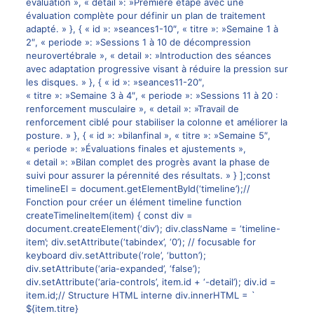
évaluation », « detail »: »Première étape avec une
évaluation complète pour définir un plan de traitement
adapté. » }, { « id »: »seances1-10″, « titre »: »Semaine 1 à
2″, « periode »: »Sessions 1 à 10 de décompression
neurovertébrale », « detail »: »Introduction des séances
avec adaptation progressive visant à réduire la pression sur
les disques. » }, { « id »: »seances11-20″,
« titre »: »Semaine 3 à 4″, « periode »: »Sessions 11 à 20 :
renforcement musculaire », « detail »: »Travail de
renforcement ciblé pour stabiliser la colonne et améliorer la
posture. » }, { « id »: »bilanfinal », « titre »: »Semaine 5″,
« periode »: »Évaluations finales et ajustements »,
« detail »: »Bilan complet des progrès avant la phase de
suivi pour assurer la pérennité des résultats. » } ];const
timelineEl = document.getElementById(‘timeline’);//
Fonction pour créer un élément timeline function
createTimelineItem(item) { const div =
document.createElement(‘div’); div.className = ‘timeline-
item’; div.setAttribute(‘tabindex’, ‘0’); // focusable for
keyboard div.setAttribute(‘role’, ‘button’);
div.setAttribute(‘aria-expanded’, ‘false’);
div.setAttribute(‘aria-controls’, item.id + ‘-detail’); div.id =
item.id;// Structure HTML interne div.innerHTML = `
${item.titre}