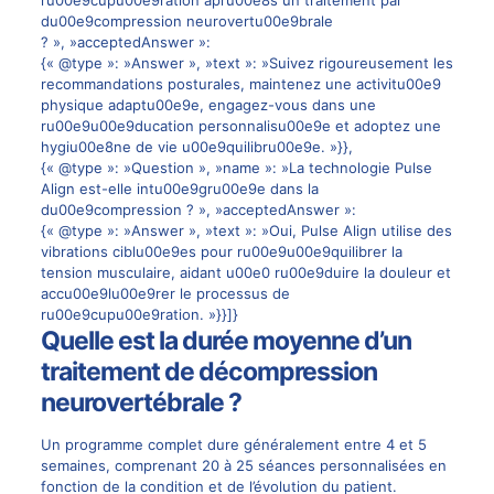
ru00e9cupu00e9ration apru00e8s un traitement par
du00e9compression neurovertu00e9brale
? », »acceptedAnswer »:
{« @type »: »Answer », »text »: »Suivez rigoureusement les
recommandations posturales, maintenez une activitu00e9
physique adaptu00e9e, engagez-vous dans une
ru00e9u00e9ducation personnalisu00e9e et adoptez une
hygiu00e8ne de vie u00e9quilibru00e9e. »}},
{« @type »: »Question », »name »: »La technologie Pulse
Align est-elle intu00e9gru00e9e dans la
du00e9compression ? », »acceptedAnswer »:
{« @type »: »Answer », »text »: »Oui, Pulse Align utilise des
vibrations ciblu00e9es pour ru00e9u00e9quilibrer la
tension musculaire, aidant u00e0 ru00e9duire la douleur et
accu00e9lu00e9rer le processus de
ru00e9cupu00e9ration. »}}]}
Quelle est la durée moyenne d’un
traitement de décompression
neurovertébrale ?
Un programme complet dure généralement entre 4 et 5
semaines, comprenant 20 à 25 séances personnalisées en
fonction de la condition et de l’évolution du patient.