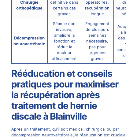
Chirurgie
définitive dans
opératoires,
déficits
orthopédique
certains cas
récupération
neurologiq
graves
longue
sévère
Séance non
Engagement
Adapté p
invasive,
de plusieurs
la majori
améliore la
semaines
Décompression
des herni
fonction et
nécessaire,
neurovertébrale
sans
réduit la
pas pour
complicati
douleur
urgences
lourdes
efficacement
graves
Rééducation et conseils
pratiques pour maximiser
la récupération après
traitement de hernie
discale à Blainville
Après un traitement, qu’il soit médical, chirurgical ou par
décompression neurovertébrale, la rééducation est cruciale