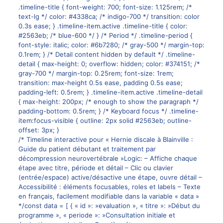
.timeline-title { font-weight: 700; font-size: 1.125rem; /*
text-lg */ color: #4338ca; /* indigo-700 */ transition: color
0.3s ease; } .timeline-item.active .timeline-title { color:
#2563eb; /* blue-600 */ } /* Period */ .timeline-period {
font-style: italic; color: #6b7280; /* gray-500 */ margin-top:
0.1rem; } /* Detail content hidden by default */ .timeline-
detail { max-height: 0; overflow: hidden; color: #374151; /*
gray-700 */ margin-top: 0.25rem; font-size: 1rem;
transition: max-height 0.5s ease, padding 0.5s ease;
padding-left: 0.5rem; } .timeline-item.active .timeline-detail
{ max-height: 200px; /* enough to show the paragraph */
padding-bottom: 0.5rem; } /* Keyboard focus */ .timeline-
item:focus-visible { outline: 2px solid #2563eb; outline-
offset: 3px; }
/* Timeline interactive pour « Hernie discale à Blainville :
Guide du patient débutant et traitement par
décompression neurovertébrale »Logic: – Affiche chaque
étape avec titre, période et détail – Clic ou clavier
(entrée/espace) active/désactive une étape, ouvre détail –
Accessibilité : éléments focusables, roles et labels – Texte
en français, facilement modifiable dans la variable « data »
*/const data = [ { « id »: »evaluation », « titre »: »Début du
programme », « periode »: »Consultation initiale et