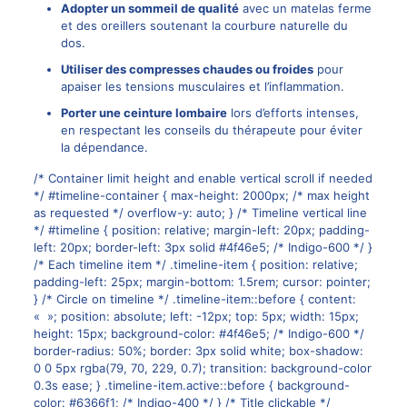
Adopter un sommeil de qualité
avec un matelas ferme
et des oreillers soutenant la courbure naturelle du
dos.
Utiliser des compresses chaudes ou froides
pour
apaiser les tensions musculaires et l’inflammation.
Porter une ceinture lombaire
lors d’efforts intenses,
en respectant les conseils du thérapeute pour éviter
la dépendance.
/* Container limit height and enable vertical scroll if needed
*/ #timeline-container { max-height: 2000px; /* max height
as requested */ overflow-y: auto; } /* Timeline vertical line
*/ #timeline { position: relative; margin-left: 20px; padding-
left: 20px; border-left: 3px solid #4f46e5; /* Indigo-600 */ }
/* Each timeline item */ .timeline-item { position: relative;
padding-left: 25px; margin-bottom: 1.5rem; cursor: pointer;
} /* Circle on timeline */ .timeline-item::before { content:
« »; position: absolute; left: -12px; top: 5px; width: 15px;
height: 15px; background-color: #4f46e5; /* Indigo-600 */
border-radius: 50%; border: 3px solid white; box-shadow:
0 0 5px rgba(79, 70, 229, 0.7); transition: background-color
0.3s ease; } .timeline-item.active::before { background-
color: #6366f1; /* Indigo-400 */ } /* Title clickable */