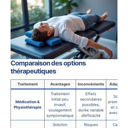
Comparaison des options
thérapeutiques
Traitement
Avantages
Inconvénients
Adaptabil
Traitement
Effets
Souven
initial peu
secondaires
Médication &
première l
invasif,
possibles,
Physiothérapie
et combi
soulagement
durée variable
avec d’aut
symptomatique
d’efficacité
Solution
Risques
Cas ave