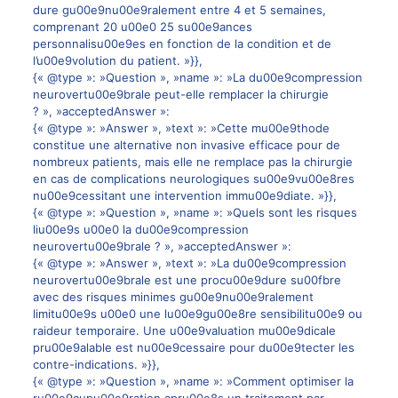
dure gu00e9nu00e9ralement entre 4 et 5 semaines,
comprenant 20 u00e0 25 su00e9ances
personnalisu00e9es en fonction de la condition et de
l’u00e9volution du patient. »}},
{« @type »: »Question », »name »: »La du00e9compression
neurovertu00e9brale peut-elle remplacer la chirurgie
? », »acceptedAnswer »:
{« @type »: »Answer », »text »: »Cette mu00e9thode
constitue une alternative non invasive efficace pour de
nombreux patients, mais elle ne remplace pas la chirurgie
en cas de complications neurologiques su00e9vu00e8res
nu00e9cessitant une intervention immu00e9diate. »}},
{« @type »: »Question », »name »: »Quels sont les risques
liu00e9s u00e0 la du00e9compression
neurovertu00e9brale ? », »acceptedAnswer »:
{« @type »: »Answer », »text »: »La du00e9compression
neurovertu00e9brale est une procu00e9dure su00fbre
avec des risques minimes gu00e9nu00e9ralement
limitu00e9s u00e0 une lu00e9gu00e8re sensibilitu00e9 ou
raideur temporaire. Une u00e9valuation mu00e9dicale
pru00e9alable est nu00e9cessaire pour du00e9tecter les
contre-indications. »}},
{« @type »: »Question », »name »: »Comment optimiser la