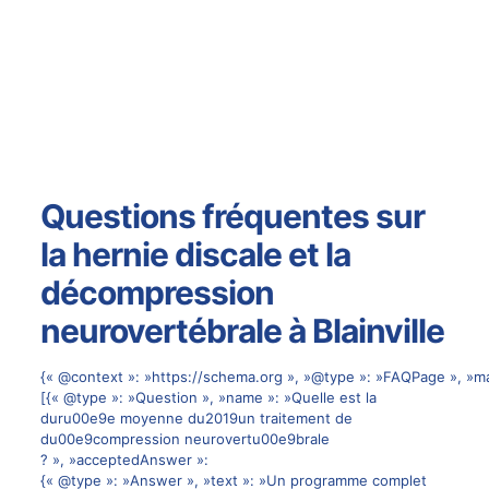
Questions fréquentes sur
la hernie discale et la
décompression
neurovertébrale à Blainville
{« @context »: »https://schema.org », »@type »: »FAQPage », »ma
[{« @type »: »Question », »name »: »Quelle est la
duru00e9e moyenne du2019un traitement de
du00e9compression neurovertu00e9brale
? », »acceptedAnswer »:
{« @type »: »Answer », »text »: »Un programme complet