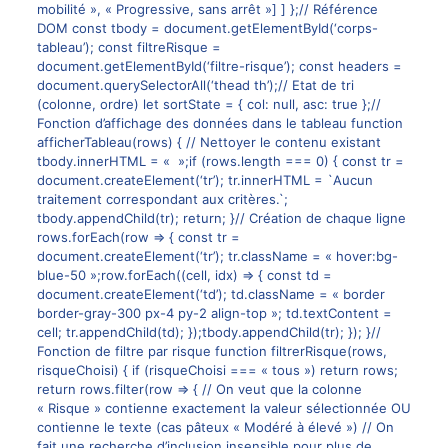
mobilité », « Progressive, sans arrêt »] ] };// Référence
Efficacité
DOM const tbody = document.getElementById(‘corps-
indicée,
tableau’); const filtreRisque =
Récupération.
document.getElementById(‘filtre-risque’); const headers =
document.querySelectorAll(‘thead th’);// Etat de tri
(colonne, ordre) let sortState = { col: null, asc: true };//
Fonction d’affichage des données dans le tableau function
afficherTableau(rows) { // Nettoyer le contenu existant
tbody.innerHTML = « »;if (rows.length === 0) { const tr =
document.createElement(‘tr’); tr.innerHTML = `Aucun
traitement correspondant aux critères.`;
tbody.appendChild(tr); return; }// Création de chaque ligne
rows.forEach(row => { const tr =
document.createElement(‘tr’); tr.className = « hover:bg-
blue-50 »;row.forEach((cell, idx) => { const td =
document.createElement(‘td’); td.className = « border
border-gray-300 px-4 py-2 align-top »; td.textContent =
cell; tr.appendChild(td); });tbody.appendChild(tr); }); }//
Fonction de filtre par risque function filtrerRisque(rows,
risqueChoisi) { if (risqueChoisi === « tous ») return rows;
return rows.filter(row => { // On veut que la colonne
« Risque » contienne exactement la valeur sélectionnée OU
contienne le texte (cas pâteux « Modéré à élevé ») // On
fait une recherche d’inclusion insensible pour plus de