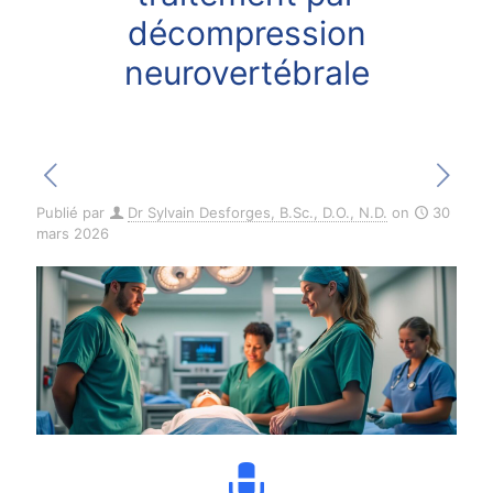
décompression
neurovertébrale
Publié par
Dr Sylvain Desforges, B.Sc., D.O., N.D.
on
30
mars 2026