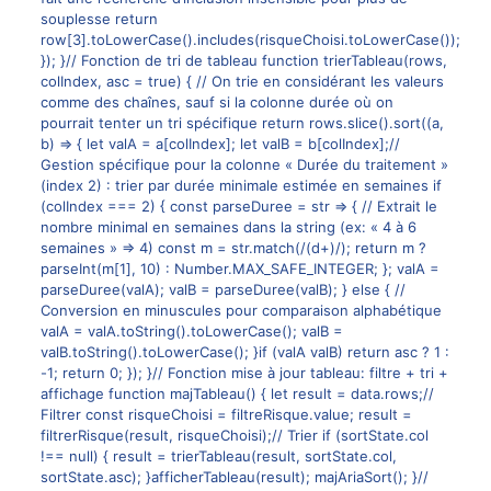
souplesse return
row[3].toLowerCase().includes(risqueChoisi.toLowerCase());
}); }// Fonction de tri de tableau function trierTableau(rows,
colIndex, asc = true) { // On trie en considérant les valeurs
comme des chaînes, sauf si la colonne durée où on
pourrait tenter un tri spécifique return rows.slice().sort((a,
b) => { let valA = a[colIndex]; let valB = b[colIndex];//
Gestion spécifique pour la colonne « Durée du traitement »
(index 2) : trier par durée minimale estimée en semaines if
(colIndex === 2) { const parseDuree = str => { // Extrait le
nombre minimal en semaines dans la string (ex: « 4 à 6
semaines » => 4) const m = str.match(/(d+)/); return m ?
parseInt(m[1], 10) : Number.MAX_SAFE_INTEGER; }; valA =
parseDuree(valA); valB = parseDuree(valB); } else { //
Conversion en minuscules pour comparaison alphabétique
valA = valA.toString().toLowerCase(); valB =
valB.toString().toLowerCase(); }if (valA valB) return asc ? 1 :
-1; return 0; }); }// Fonction mise à jour tableau: filtre + tri +
affichage function majTableau() { let result = data.rows;//
Filtrer const risqueChoisi = filtreRisque.value; result =
filtrerRisque(result, risqueChoisi);// Trier if (sortState.col
!== null) { result = trierTableau(result, sortState.col,
sortState.asc); }afficherTableau(result); majAriaSort(); }//