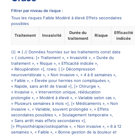
Filtrer par niveau de risque :
Tous les risques Faible Modéré à élevé Effets secondaires
possibles
Choisissez
Durée du
Efficacité
un
Traitement
Invasivité
Risque
traitement
indicée
niveau
de
Tableau
risque
(() => { // Données fournies sur les traitements const data
comparatif
pour
= { columns: [« Traitement », « Invasivité », « Durée du
des
filtrer
traitement », « Risque », « Efficacité indicée »,
traitements
les
« Récupération »], rows: [ [« Décompression
de
traitements
neurovertébrale », « Non invasive », « 4 à 6 semaines »,
l’hernie
affichés
« Faible », « Élevée pour hernies non compliquées »,
discale
dans
« Rapide, sans arrêt de travail »], [« Chirurgie »,
avec
le
« Invasive », « Intervention unique, rééducation
colonnes
tableau.
prolongée », « Modéré à élevé », « Variable selon cas »,
:
« Plusieurs semaines à mois »], [« Médicaments », « Non
Traitement,
invasive », « Variable, souvent prolongée », « Effets
Invasivité,
secondaires possibles », « Soulagement temporaire »,
Durée
« Sans arrêt mais effets secondaires »],
du
[« Physiothérapie/ostéopathie », « Non invasive », « 6 à 12
traitement,
semaines », « Faible », « Bonne gestion de la douleur et
Risque,