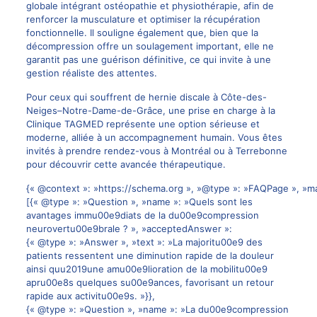
globale intégrant ostéopathie et physiothérapie, afin de
renforcer la musculature et optimiser la récupération
fonctionnelle. Il souligne également que, bien que la
décompression offre un soulagement important, elle ne
garantit pas une guérison définitive, ce qui invite à une
gestion réaliste des attentes.
Pour ceux qui souffrent de hernie discale à Côte-des-
Neiges–Notre-Dame-de-Grâce, une prise en charge à la
Clinique TAGMED représente une option sérieuse et
moderne, alliée à un accompagnement humain. Vous êtes
invités à
prendre rendez-vous à Montréal ou à Terrebonne
pour découvrir cette avancée thérapeutique.
{« @context »: »https://schema.org », »@type »: »FAQPage », »ma
[{« @type »: »Question », »name »: »Quels sont les
avantages immu00e9diats de la du00e9compression
neurovertu00e9brale ? », »acceptedAnswer »:
{« @type »: »Answer », »text »: »La majoritu00e9 des
patients ressentent une diminution rapide de la douleur
ainsi quu2019une amu00e9lioration de la mobilitu00e9
apru00e8s quelques su00e9ances, favorisant un retour
rapide aux activitu00e9s. »}},
{« @type »: »Question », »name »: »La du00e9compression