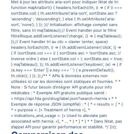
Met à jour les attributs aria-sort pour indiquer l’état de tri
function majAriaSort() { headers.forEach((th, i) => { if (i ===
sortState.col) { th.setAttribute(‘aria-sort’, sortState.asc ?
‘ascending’ : ‘descending’); } else { th.setAttribute(‘aria-
sort’, ‘none’); } }); }// Initialisation: affichage complet sans
filtre, sans tri majTableau();// Event handler pour le filtre
filtreRisque.addEventListener(‘change’, () => { majTableau();
});// Event handler tri au clic + clavier (enter, space)
headers.forEach((th, i) => { th.addEventListener(‘click’, () =>
{ if (sortState.col === i) { sortState.asc = !sortState.asc; //
inverse ordre } else { sortState.col = i; sortState.asc = true;
} majTableau(); }); th.addEventListener(‘keydown’, (e) => { if
(e.key === ‘Enter’ || e.key === ‘ ‘) { e.preventDefault();
th.click(); } }); });/** * APIs & données externes non
utilisées ici car les données sont statiques et fournies. * *
Note : Si futur besoin d’intégrer API gratuite pour info
médicales : * Exemple API gratuite publique santé :
« https://api.fda.gov/drug/label.json?search=hernia » * *
Exemple de réponse JSON (simplifié) : * { * « results »: [ * {
* « purpose »: [« Treatment of hernia »], *
« indications_and_usage »: [« Used to alleviate pain
associated with hernia. »], * … * } * ] * } * * Dans l’état, pas
d’appel API pour garantir performance et stabilité. */ })();