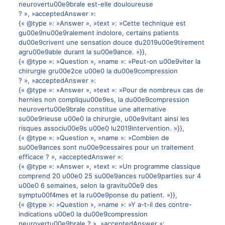
neurovertu00e9brale est-elle douloureuse
? », »acceptedAnswer »:
{« @type »: »Answer », »text »: »Cette technique est
gu00e9nu00e9ralement indolore, certains patients
du00e9crivent une sensation douce du2019u00e9tirement
agru00e9able durant la su00e9ance. »}},
{« @type »: »Question », »name »: »Peut-on u00e9viter la
chirurgie gru00e2ce u00e0 la du00e9compression
? », »acceptedAnswer »:
{« @type »: »Answer », »text »: »Pour de nombreux cas de
hernies non compliquu00e9es, la du00e9compression
neurovertu00e9brale constitue une alternative
su00e9rieuse u00e0 la chirurgie, u00e9vitant ainsi les
risques associu00e9s u00e0 lu2019intervention. »}},
{« @type »: »Question », »name »: »Combien de
su00e9ances sont nu00e9cessaires pour un traitement
efficace ? », »acceptedAnswer »:
{« @type »: »Answer », »text »: »Un programme classique
comprend 20 u00e0 25 su00e9ances ru00e9parties sur 4
u00e0 6 semaines, selon la gravitu00e9 des
symptu00f4mes et la ru00e9ponse du patient. »}},
{« @type »: »Question », »name »: »Y a-t-il des contre-
indications u00e0 la du00e9compression
neurovertu00e9brale ? », »acceptedAnswer »: