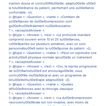
traction douce et contru00f4lu00e9e, adaptu00e9e u00e0
la tolu00e9rance du patient, permettant une su00e9ance
confortable. »}},
{« @type »: »Question », »name »: »Combien de
su00e9ances de du00e9compression sont
gu00e9nu00e9ralement nu00e9cessaires
? », »acceptedAnswer »:
{« @type »: »Answer », »text »: »Le protocole standard
comprend souvent entre 10 et 20 su00e9ances,
ru00e9parties sur plusieurs semaines, avec un suivi
personnalisu00e9 selon la ru00e9ponse du patient. »}},
{« @type »: »Question », »name »: »Peut-on reprendre une
activitu00e9 physique normale apru00e8s un traitement
? », »acceptedAnswer »:
{« @type »: »Answer », »text »: »Oui, la reprise progressive
de lu2019activitu00e9 est encouragu00e9e, sous
contru00f4le mu00e9dical et avec un programme de
kinu00e9sithu00e9rapie adaptu00e9. »}},
{« @type »: »Question », »name »: »Quelles
diffu00e9rences avec la chirurgie classique
? », »acceptedAnswer »:
{« @type »: »Answer », »text »: »La du00e9compression
neurovertu00e9brale est non invasive, avec moins de