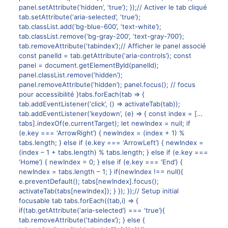
panel.setAttribute(‘hidden’, ‘true’); });// Activer le tab cliqué
tab.setAttribute(‘aria-selected’, ‘true’);
tab.classList.add(‘bg-blue-600’, ‘text-white’);
tab.classList.remove(‘bg-gray-200’, ‘text-gray-700’);
tab.removeAttribute(‘tabindex’);// Afficher le panel associé
const panelId = tab.getAttribute(‘aria-controls’); const
panel = document.getElementById(panelId);
panel.classList.remove(‘hidden’);
panel.removeAttribute(‘hidden’); panel.focus(); // focus
pour accessibilité }tabs.forEach(tab => {
tab.addEventListener(‘click’, () => activateTab(tab));
tab.addEventListener(‘keydown’, (e) => { const index = […
tabs].indexOf(e.currentTarget); let newIndex = null; if
(e.key === ‘ArrowRight’) { newIndex = (index + 1) %
tabs.length; } else if (e.key === ‘ArrowLeft’) { newIndex =
(index – 1 + tabs.length) % tabs.length; } else if (e.key ===
‘Home’) { newIndex = 0; } else if (e.key === ‘End’) {
newIndex = tabs.length – 1; } if(newIndex !== null){
e.preventDefault(); tabs[newIndex].focus();
activateTab(tabs[newIndex]); } }); });// Setup initial
focusable tab tabs.forEach((tab,i) => {
if(tab.getAttribute(‘aria-selected’) === ‘true’){
tab.removeAttribute(‘tabindex’); } else {