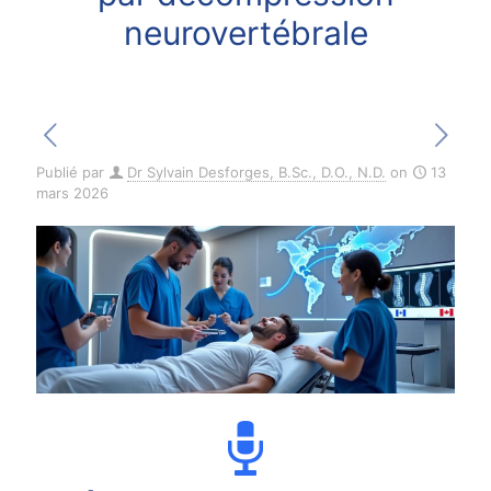
neurovertébrale
Publié par
Dr Sylvain Desforges, B.Sc., D.O., N.D.
on
13
mars 2026