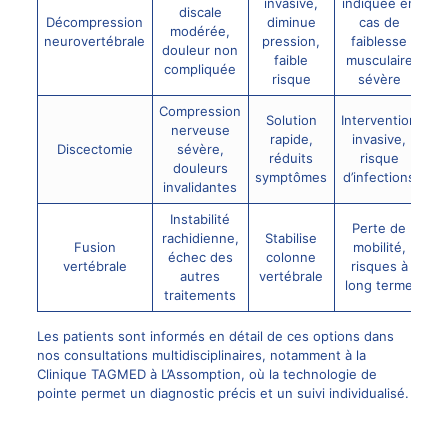
invasive,
indiquée en
discale
Décompression
diminue
cas de
modérée,
neurovertébrale
pression,
faiblesse
douleur non
faible
musculaire
compliquée
risque
sévère
Compression
Solution
Intervention
nerveuse
rapide,
invasive,
Discectomie
sévère,
réduits
risque
douleurs
symptômes
d’infections
invalidantes
Instabilité
Perte de
rachidienne,
Stabilise
Fusion
mobilité,
échec des
colonne
vertébrale
risques à
autres
vertébrale
long terme
traitements
Les patients sont informés en détail de ces options dans
nos consultations multidisciplinaires, notamment à la
Clinique TAGMED à L’Assomption, où la technologie de
pointe permet un diagnostic précis et un suivi individualisé.