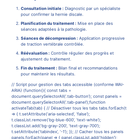
Consultation initiale :
Diagnostic par un spécialiste
pour confirmer la hernie discale.
Planification du traitement :
Mise en place des
séances adaptées à la pathologie.
Séances de décompression :
Application progressive
de traction vertébrale contrôlée.
Réévaluation :
Contrôle régulier des progrès et
ajustement du traitement.
Fin du traitement :
Bilan final et recommandations
pour maintenir les résultats.
// Script pour gestion des tabs accessible (conforme WAI-
ARIA) (function(){ const tabs =
document.querySelectorAll(‘.tab-button’); const panels =
document.querySelectorAll(‘.tab-panel’);function
activateTab(tab) { // Désactiver tous les tabs tabs.forEach(t
=> { t.setAttribute(‘aria-selected’, ‘false’);
t.classList.remove(‘bg-blue-600’, ‘text-white’);
t.classList.add(‘bg-gray-200’, ‘text-gray-700’);
t.setAttribute(‘tabindex’, ‘-1’); }); // Cacher tous les panels
panels.forEach(panel => { panel.classList.add(‘hidden’);