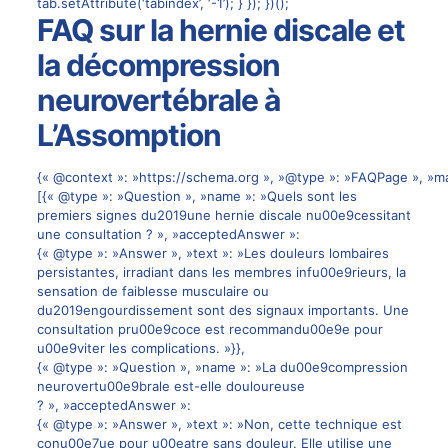
tab.setAttribute(‘tabindex’, ‘-1’); } }); })();
FAQ sur la hernie discale et
la décompression
neurovertébrale à
L’Assomption
{« @context »: »https://schema.org », »@type »: »FAQPage », »ma
[{« @type »: »Question », »name »: »Quels sont les
premiers signes du2019une hernie discale nu00e9cessitant
une consultation ? », »acceptedAnswer »:
{« @type »: »Answer », »text »: »Les douleurs lombaires
persistantes, irradiant dans les membres infu00e9rieurs, la
sensation de faiblesse musculaire ou
du2019engourdissement sont des signaux importants. Une
consultation pru00e9coce est recommandu00e9e pour
u00e9viter les complications. »}},
{« @type »: »Question », »name »: »La du00e9compression
neurovertu00e9brale est-elle douloureuse
? », »acceptedAnswer »:
{« @type »: »Answer », »text »: »Non, cette technique est
conu00e7ue pour u00eatre sans douleur. Elle utilise une