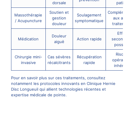
dorsale
patient
Soutien et
Complémentai
Massothérapie
Soulagement
gestion
aux autres
/ Acupuncture
symptomatique
douleur
traitements
Effets
Douleur
Médication
Action rapide
secondaire
aiguë
possibles
Risques
Chirurgie mini-
Cas sévères
Récupération
opératoires
invasive
récalcitrants
rapide
inhérents
Pour en savoir plus sur ces traitements, consultez
notamment les protocoles innovants en
Clinique Hernie
Disc Longueuil
qui allient technologies récentes et
expertise médicale de pointe.