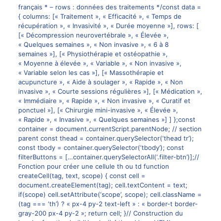
français * – rows : données des traitements */const data =
{ columns: [« Traitement », « Efficacité », « Temps de
récupération », « Invasivité », « Durée moyenne »], rows: [
[« Décompression neurovertébrale », « Élevée »,
« Quelques semaines », « Non invasive », « 6 à 8
semaines »], [« Physiothérapie et ostéopathie »,
« Moyenne à élevée », « Variable », « Non invasive »,
« Variable selon les cas »], [« Massothérapie et
acupuncture », « Aide à soulager », « Rapide », « Non
invasive », « Courte sessions régulières »], [« Médication »,
« Immédiaire », « Rapide », « Non invasive », « Curatif et
ponctuel »], [« Chirurgie mini-invasive », « Élevée »,
« Rapide », « Invasive », « Quelques semaines »] ] };const
container = document.currentScript.parentNode; // section
parent const thead = container.querySelector(‘thead tr’);
const tbody = container.querySelector(‘tbody’); const
filterButtons = […container.querySelectorAll(‘.filter-btn’)];//
Fonction pour créer une cellule th ou td function
createCell(tag, text, scope) { const cell =
document.createElement(tag); cell.textContent = text;
if(scope) cell.setAttribute(‘scope’, scope); cell.className =
(tag === ‘th’) ? « px-4 py-2 text-left » : « border-t border-
gray-200 px-4 py-2 »; return cell; }// Construction du