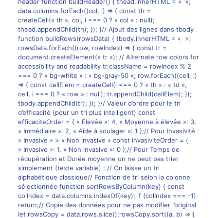
header function buildHeader() { thead.innerHTML = « »;
data.columns.forEach((col, i) => { const th =
createCell(« th », col, i === 0 ? « col » : null);
thead.appendChild(th); }); }// Ajout des lignes dans tbody
function buildRows(rowsData) { tbody.innerHTML = « »;
rowsData.forEach((row, rowIndex) => { const tr =
document.createElement(« tr »); // Alternate row colors for
accessibility and readability tr.className = rowIndex % 2
=== 0 ? « bg-white » : « bg-gray-50 »; row.forEach((cell, i)
=> { const cellElem = createCell(i === 0 ? « th » : « td »,
cell, i === 0 ? « row » : null); tr.appendChild(cellElem); });
tbody.appendChild(tr); }); }// Valeur d’ordre pour le tri
d’efficacité (pour un tri plus intelligent) const
efficaciteOrder = { « Élevée »: 4, « Moyenne à élevée »: 3,
« Immédiaire »: 2, « Aide à soulager »: 1 };// Pour Invasivité :
« Invasive » > « Non invasive » const invasiviteOrder = {
« Invasive »: 1, « Non invasive »: 0 };// Pour Temps de
récupération et Durée moyenne on ne peut pas trier
simplement (texte variable) : // On laisse un tri
alphabétique classique// Fonction de tri selon la colonne
sélectionnée function sortRowsByColumn(key) { const
colIndex = data.columns.indexOf(key); if (colIndex === -1)
return;// Copie des données pour ne pas modifier l’original
let rowsCopy = data.rows.slice();rowsCopy.sort((a, b) => {