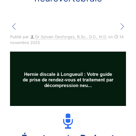
Publié par
Dr Sylvain Desforges, B.Sc., D.O., N.D.
on
14
novembre 2025