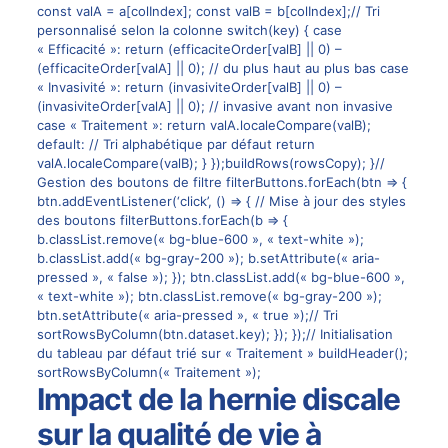
const valA = a[colIndex]; const valB = b[colIndex];// Tri
personnalisé selon la colonne switch(key) { case
« Efficacité »: return (efficaciteOrder[valB] || 0) –
(efficaciteOrder[valA] || 0); // du plus haut au plus bas case
« Invasivité »: return (invasiviteOrder[valB] || 0) –
(invasiviteOrder[valA] || 0); // invasive avant non invasive
case « Traitement »: return valA.localeCompare(valB);
default: // Tri alphabétique par défaut return
valA.localeCompare(valB); } });buildRows(rowsCopy); }//
Gestion des boutons de filtre filterButtons.forEach(btn => {
btn.addEventListener(‘click’, () => { // Mise à jour des styles
des boutons filterButtons.forEach(b => {
b.classList.remove(« bg-blue-600 », « text-white »);
b.classList.add(« bg-gray-200 »); b.setAttribute(« aria-
pressed », « false »); }); btn.classList.add(« bg-blue-600 »,
« text-white »); btn.classList.remove(« bg-gray-200 »);
btn.setAttribute(« aria-pressed », « true »);// Tri
sortRowsByColumn(btn.dataset.key); }); });// Initialisation
du tableau par défaut trié sur « Traitement » buildHeader();
sortRowsByColumn(« Traitement »);
Impact de la hernie discale
sur la qualité de vie à