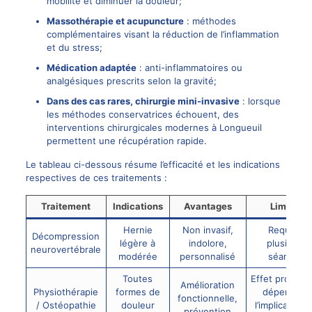
mobilité et diminuer la douleur;
Massothérapie et acupuncture
: méthodes
complémentaires visant la réduction de l’inflammation
et du stress;
Médication adaptée
: anti-inflammatoires ou
analgésiques prescrits selon la gravité;
Dans des cas rares,
chirurgie mini-invasive
: lorsque
les méthodes conservatrices échouent, des
interventions chirurgicales modernes à Longueuil
permettent une récupération rapide.
Le tableau ci-dessous résume l’efficacité et les indications
respectives de ces traitements :
Traitement
Indications
Avantages
Limites
Hernie
Non invasif,
Requiert
Décompression
légère à
indolore,
plusieurs
neurovertébrale
modérée
personnalisé
séances
Toutes
Effet progress
Amélioration
Physiothérapie
formes de
dépend de
fonctionnelle,
/ Ostéopathie
douleur
l’implication 
prévention