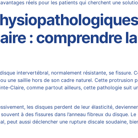
 avantages réels pour les patients qui cherchent une solutio
ysiopathologiques 
laire : comprendre l
isque intervertébral, normalement résistante, se fissure. Ce
 une saillie hors de son cadre naturel. Cette protrusion p
 Pointe-Claire, comme partout ailleurs, cette pathologie su
ressivement, les disques perdent de leur élasticité, devienn
t souvent à des fissures dans l’anneau fibreux du disque. Le
l, peut aussi déclencher une rupture discale soudaine, bien