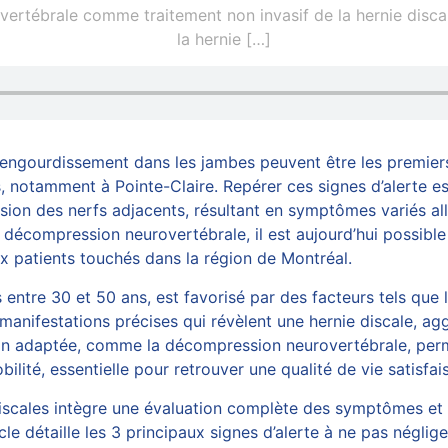
ertébrale comme traitement non invasif de la hernie discal
la hernie
[…]
’engourdissement dans les jambes peuvent être les premiers
notamment à Pointe-Claire. Repérer ces signes d’alerte est 
ion des nerfs adjacents, résultant en symptômes variés alla
e
décompression neurovertébrale
, il est aujourd’hui possi
ux patients touchés dans la région de Montréal.
ntre 30 et 50 ans, est favorisé par des facteurs tels que l
 manifestations précises qui révèlent une
hernie discale
, ag
oin adaptée, comme la décompression neurovertébrale, per
ilité, essentielle pour retrouver une qualité de vie satisfai
discales intègre une évaluation complète des symptômes et 
cle détaille les 3 principaux signes d’alerte à ne pas néglig