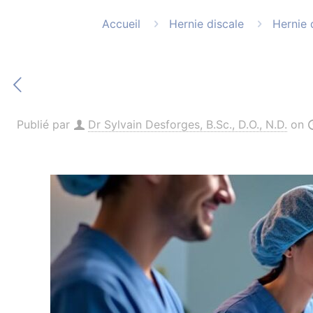
Accueil
Hernie discale
Hernie 
Publié par
Dr Sylvain Desforges, B.Sc., D.O., N.D.
on