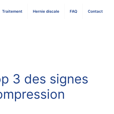
Traitement
Hernie discale
FAQ
Contact
op 3 des signes
compression