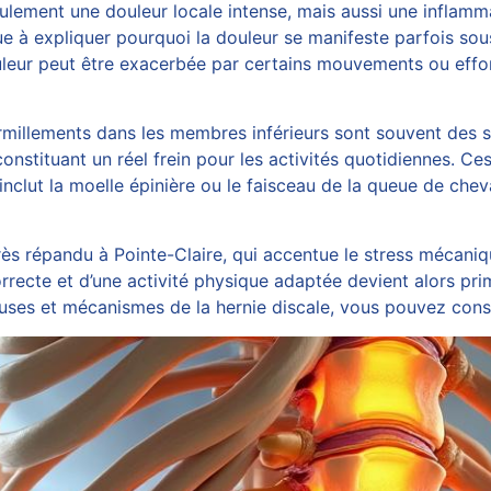
ulement une douleur locale intense, mais aussi une inflamm
e à expliquer pourquoi la douleur se manifeste parfois sous
douleur peut être exacerbée par certains mouvements ou eff
rmillements dans les membres inférieurs sont souvent des s
 constituant un réel frein pour les activités quotidiennes. C
nclut la moelle épinière ou le faisceau de la queue de che
rès répandu à Pointe-Claire, qui accentue le stress mécaniqu
recte et d’une activité physique adaptée devient alors pri
causes et mécanismes de la hernie discale, vous pouvez con