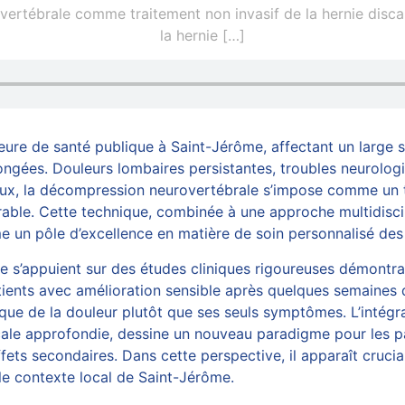
ertébrale comme traitement non invasif de la hernie discal
la hernie
[…]
eure de santé publique à Saint-Jérôme, affectant un large 
ngées. Douleurs lombaires persistantes, troubles neurolog
jeux, la décompression neurovertébrale s’impose comme un t
rable. Cette technique, combinée à une approche multidiscipl
 un pôle d’excellence en matière de soin personnalisé des 
me s’appuient sur des études cliniques rigoureuses démontr
ients avec amélioration sensible après quelques semaines d
ue de la douleur plutôt que ses seuls symptômes. L’intégra
cale approfondie, dessine un nouveau paradigme pour les pa
ets secondaires. Dans cette perspective, il apparaît cruci
s le contexte local de Saint-Jérôme.