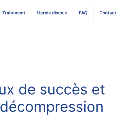
Traitement
Hernie discale
FAQ
Contact
aux de succès et
r décompression