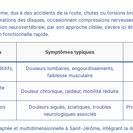
ôme, dus à des accidents de la route, chutes ou torsions b
mations des disques, occasionnant compressions nerveuses 
on neurovertébrale
, par son approche ciblée, s’avère ici 
n fonctionnelle rapide.
s
Symptômes typiques
itifs,
Douleurs lombaires, engourdissements,
faiblesse musculaire
te
Douleur chronique, raideur, mobilité réduite
nts
Douleurs aiguës, sciatiques, troubles
Pr
neurologiques associés
adaptée et multidimensionnelle à Saint-Jérôme, intégrant l