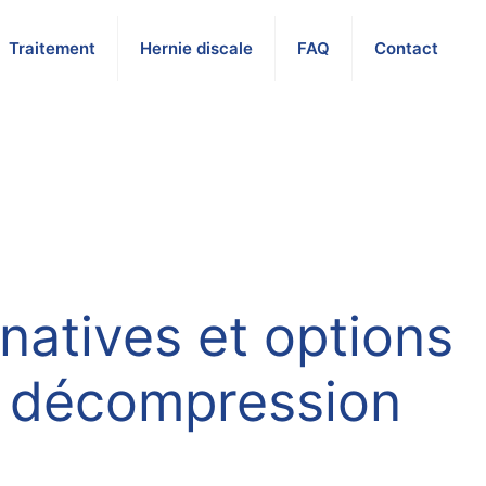
Traitement
Hernie discale
FAQ
Contact
rnatives et options
r décompression