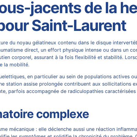
s-jacents de la her
 pour Saint-Laurent
ure du noyau gélatineux contenu dans le disque intervertéb
umatisme direct, un effort physique intense ou dans un cont
en corporel, assurant à la fois flexibilité et stabilité. Lor
 la mobilité.
elettiques, en particulier au sein de populations actives 
e station assise prolongée contribuent aux sollicitations e
nte, parfois accompagnée de radiculopathies caractérisée
atoire complexe
isme mécanique : elle déclenche aussi une réaction inflamma
ifie les symptômes et solidifie la chronicité du problème. 