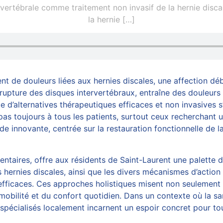
ertébrale comme traitement non invasif de la hernie discal
la hernie
[…]
nt de douleurs liées aux hernies discales, une affection débi
upture des disques intervertébraux, entraîne des douleurs 
 d’alternatives thérapeutiques efficaces et non invasives s’
pas toujours à tous les patients, surtout ceux recherchant 
innovante, centrée sur la restauration fonctionnelle de la
taires, offre aux résidents de Saint-Laurent une palette de
ernies discales, ainsi que les divers mécanismes d’action d
ficaces. Ces approches holistiques misent non seulement sur
a mobilité et du confort quotidien. Dans un contexte où la s
spécialisés localement incarnent un espoir concret pour t