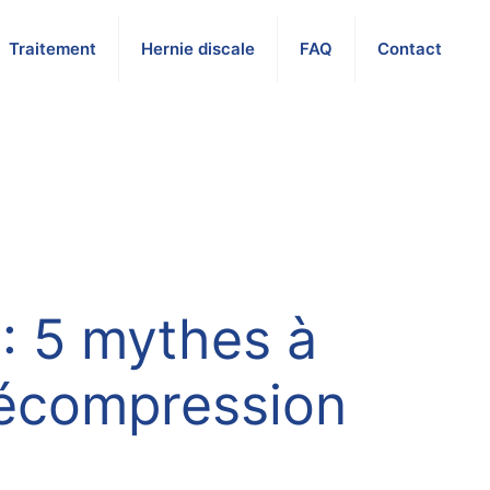
Traitement
Hernie discale
FAQ
Contact
 : 5 mythes à
décompression