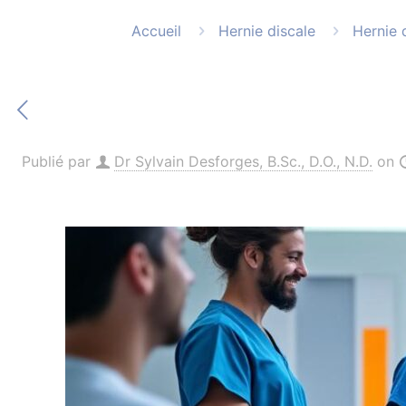
Accueil
Hernie discale
Hernie 
Publié par
Dr Sylvain Desforges, B.Sc., D.O., N.D.
on