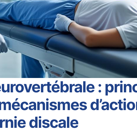
rovertébrale : prin
mécanismes d’actio
rnie discale