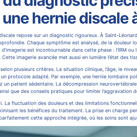
u diagnostic précis 
 une hernie discale 
discale
repose sur un diagnostic rigoureux. À Saint-Léona
approfondie. Chaque symptôme est analysé, de la douleur loca
 d’imagerie est incontournable dans cette phase : l’IRM ou
le. Cette imagerie avancée met aussi en lumière l’état des ti
elon plusieurs critères. La situation clinique, l’âge, le nivea
 un protocole adapté. Par exemple, une hernie lombaire po
z un patient sédentaire. La
décompression neurovertébrale
 ainsi que des conseils pratiques pour limiter l’aggravatio
ivi. La fluctuation des douleurs et des limitations fonctionn
ximisant les bénéfices du traitement. La prise en charge p
arfaitement cette approche intégrée, où les soins sont ajust