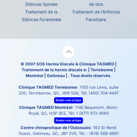
Sténose Spinale
de dos
Traitement de la
Traitement de l'Arthrose
Sténose Foraminale
Facettaire
© 2007
SOS Hernie Discale
&
Clinique TAGMED
|
Traitement de la hernie discale à: | Terrebonne |
Montréal | Gatineau | . Tous droits réservés.
Clinique TAGMED Terrebonne
: 1150 rue Lévis, suite
200, Terrebonne, QC, J6W 5S6, Tél:
(450) 704-4447
Rendez-vous en ligne
Clinique TAGMED Montréal
: 1140 Beaumont, Mont-
Royal, QC, H3P 3E5, Tél:
1 (877) 672-9060
Rendez-vous en ligne
Centre chiropratique de l'Outaouais
: 163 St-René
Ouest, Gatineau, QC, J8P 2V5, Tél. :
(819) 568-6661