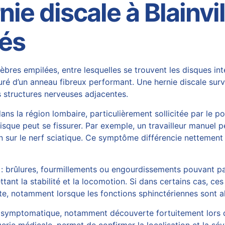
ie discale à Blainvi
lés
èbres empilées, entre lesquelles se trouvent les disques int
uré d’un anneau fibreux performant. Une hernie discale sur
s structures nerveuses adjacentes.
ans la région lombaire, particulièrement sollicitée par le p
que peut se fissurer. Par exemple, un travailleur manuel p
n sur le nerf sciatique. Ce symptôme différencie nettement 
: brûlures, fourmillements ou engourdissements pouvant par
t la stabilité et la locomotion. Si dans certains cas, ce
te, notamment lorsque les fonctions sphinctériennes sont a
 asymptomatique, notamment découverte fortuitement lors 