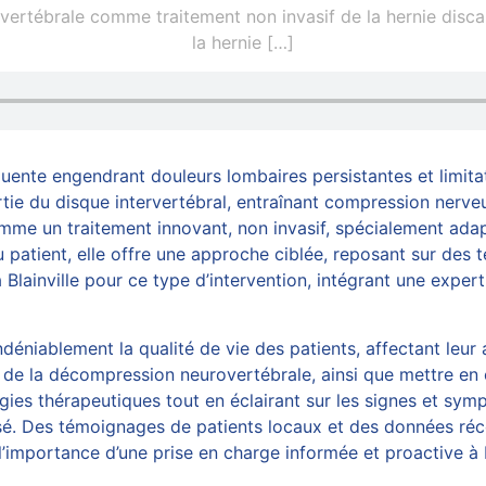
ertébrale comme traitement non invasif de la hernie discal
la hernie
[…]
réquente engendrant douleurs lombaires persistantes et limi
rtie du disque intervertébral, entraînant compression nerv
e un traitement innovant, non invasif, spécialement adapté
patient, elle offre une approche ciblée, reposant sur des t
Blainville pour ce type d’intervention, intégrant une expert
.
déniablement la qualité de vie des patients, affectant leur
 de la
décompression neurovertébrale
, ainsi que mettre en
égies thérapeutiques tout en éclairant sur les signes et sy
isé. Des témoignages de patients locaux et des données réce
’importance d’une prise en charge informée et proactive à B