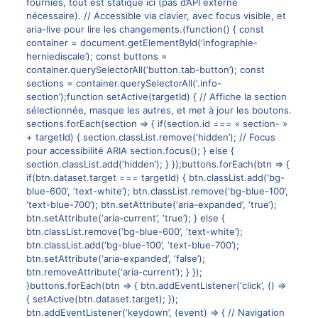
fournies, tout est statique ici (pas d’API externe
nécessaire). // Accessible via clavier, avec focus visible, et
aria-live pour lire les changements.(function() { const
container = document.getElementById(‘infographie-
herniediscale’); const buttons =
container.querySelectorAll(‘button.tab-button’); const
sections = container.querySelectorAll(‘.info-
section’);function setActive(targetId) { // Affiche la section
sélectionnée, masque les autres, et met à jour les boutons.
sections.forEach(section => { if(section.id === « section- »
+ targetId) { section.classList.remove(‘hidden’); // Focus
pour accessibilité ARIA section.focus(); } else {
section.classList.add(‘hidden’); } });buttons.forEach(btn => {
if(btn.dataset.target === targetId) { btn.classList.add(‘bg-
blue-600’, ‘text-white’); btn.classList.remove(‘bg-blue-100’,
‘text-blue-700’); btn.setAttribute(‘aria-expanded’, ‘true’);
btn.setAttribute(‘aria-current’, ‘true’); } else {
btn.classList.remove(‘bg-blue-600’, ‘text-white’);
btn.classList.add(‘bg-blue-100’, ‘text-blue-700’);
btn.setAttribute(‘aria-expanded’, ‘false’);
btn.removeAttribute(‘aria-current’); } });
}buttons.forEach(btn => { btn.addEventListener(‘click’, () =>
{ setActive(btn.dataset.target); });
btn.addEventListener(‘keydown’, (event) => { // Navigation