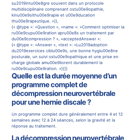
su2019intu00e8gre souvent dans un protocole
multidisciplinaire comprenant ostu00e9opathie,
kinu00e9sithu00e9rapie et u00e9ducation
thu00e9rapeutique. »}},
{« @type »: »Question », »name »: »Comment optimiser la
ru00e9cupu00e9ration apru00e8s un traitement par
du00e9compression ? », »acceptedAnswer »:
{« @type »: »Answer », »text »: »Lu2019adoption
du2019exercices ciblu00e9s, une bonne hygiu00e8ne
posturale, un suivi ostu00e9opathique et une prise en
charge globale amu00e9liorent durablement la
ru00e9cupu00e9ration. »}}]}
Quelle est la durée moyenne d’un
programme complet de
décompression neurovertébrale
pour une hernie discale ?
Un programme complet dure généralement entre 4 et 12
semaines avec 12 à 24 séances, selon la gravité et la
réponse au traitement.
La décompression neurovertébrale