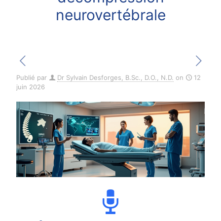
neurovertébrale
Publié par
Dr Sylvain Desforges, B.Sc., D.O., N.D.
on
12
juin 2026