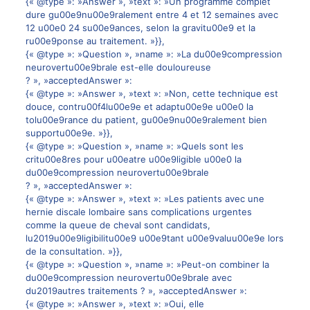
{« @type »: »Answer », »text »: »Un programme complet
dure gu00e9nu00e9ralement entre 4 et 12 semaines avec
12 u00e0 24 su00e9ances, selon la gravitu00e9 et la
ru00e9ponse au traitement. »}},
{« @type »: »Question », »name »: »La du00e9compression
neurovertu00e9brale est-elle douloureuse
? », »acceptedAnswer »:
{« @type »: »Answer », »text »: »Non, cette technique est
douce, contru00f4lu00e9e et adaptu00e9e u00e0 la
tolu00e9rance du patient, gu00e9nu00e9ralement bien
supportu00e9e. »}},
{« @type »: »Question », »name »: »Quels sont les
critu00e8res pour u00eatre u00e9ligible u00e0 la
du00e9compression neurovertu00e9brale
? », »acceptedAnswer »:
{« @type »: »Answer », »text »: »Les patients avec une
hernie discale lombaire sans complications urgentes
comme la queue de cheval sont candidats,
lu2019u00e9ligibilitu00e9 u00e9tant u00e9valuu00e9e lors
de la consultation. »}},
{« @type »: »Question », »name »: »Peut-on combiner la
du00e9compression neurovertu00e9brale avec
du2019autres traitements ? », »acceptedAnswer »:
{« @type »: »Answer », »text »: »Oui, elle