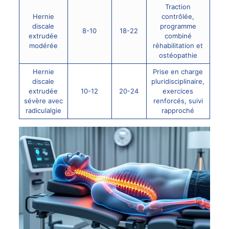
Traction
Hernie
contrôlée,
discale
programme
8-10
18-22
extrudée
combiné
modérée
réhabilitation et
ostéopathie
Hernie
Prise en charge
discale
pluridisciplinaire,
extrudée
10-12
20-24
exercices
sévère avec
renforcés, suivi
radiculalgie
rapproché