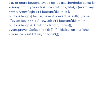
clavier entre boutons avec flèches gauche/droite const idx
= Array.prototype.indexOf.call(buttons, btn); if(event.key
=== « ArrowRight ») { buttons[(idx + 1) %
buttons.length].focus(); event.preventDefault(); } else
if(event.key === « ArrowLeft ») { buttons[(idx – 1 +
buttons.length) % buttons.length].focus();
event.preventDefault(); } }); });// Initialisation – affiche
« Principe » setActive(‘principe’);})();