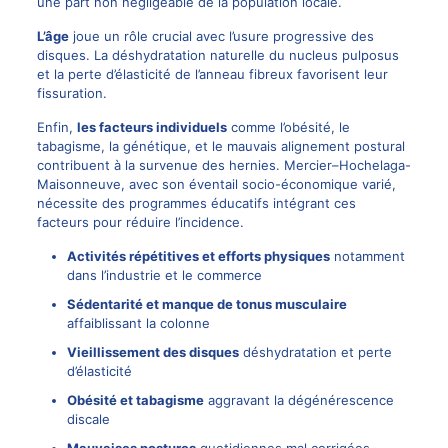
une part non négligeable de la population locale.
L’âge
joue un rôle crucial avec l’usure progressive des
disques. La déshydratation naturelle du nucleus pulposus
et la perte d’élasticité de l’anneau fibreux favorisent leur
fissuration.
Enfin,
les facteurs individuels
comme l’obésité, le
tabagisme, la génétique, et le mauvais alignement postural
contribuent à la survenue des hernies. Mercier–Hochelaga-
Maisonneuve, avec son éventail socio-économique varié,
nécessite des programmes éducatifs intégrant ces
facteurs pour réduire l’incidence.
Activités répétitives et efforts physiques
notamment
dans l’industrie et le commerce
Sédentarité et manque de tonus musculaire
affaiblissant la colonne
Vieillissement des disques
déshydratation et perte
d’élasticité
Obésité et tabagisme
aggravant la dégénérescence
discale
Mauvaises postures
quotidiennes mal corrigées