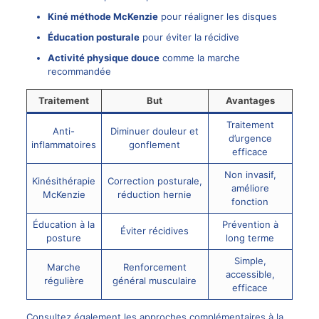
Kiné méthode McKenzie
pour réaligner les disques
Éducation posturale
pour éviter la récidive
Activité physique douce
comme la marche
recommandée
Traitement
But
Avantages
Traitement
Anti-
Diminuer douleur et
d’urgence
inflammatoires
gonflement
efficace
Non invasif,
Kinésithérapie
Correction posturale,
améliore
McKenzie
réduction hernie
fonction
Éducation à la
Prévention à
Éviter récidives
posture
long terme
Simple,
Marche
Renforcement
accessible,
régulière
général musculaire
efficace
Consultez également les approches complémentaires à la