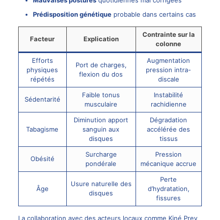
Prédisposition génétique
probable dans certains cas
Contrainte sur la
Facteur
Explication
colonne
Efforts
Augmentation
Port de charges,
physiques
pression intra-
flexion du dos
répétés
discale
Faible tonus
Instabilité
Sédentarité
musculaire
rachidienne
Diminution apport
Dégradation
Tabagisme
sanguin aux
accélérée des
disques
tissus
Surcharge
Pression
Obésité
pondérale
mécanique accrue
Perte
Usure naturelle des
Âge
d’hydratation,
disques
fissures
La collaboration avec des acteurs locaux comme Kiné Prev