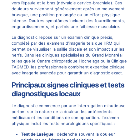
vers l’épaule et le bras (névralgie cervico-brachiale). Ces
douleurs surviennent généralement après un mouvement
brusque, une position prolongée ou un effort physique
intense. D’autres symptômes incluent des fourmillements,
engourdissements, et parfois une faiblesse musculaire.
Le diagnostic repose sur un examen clinique précis,
complété par des examens d’imagerie tels que l’IRM qui
permet de visualiser la saillie discale et son impact sur les
nerfs. Dans les cliniques spécialisées du Grand Montréal
telles que le
Centre chiropratique Hochelaga
ou
la Clinique
TAGMED
, les professionnels combinent expertise clinique
avec imagerie avancée pour garantir un diagnostic exact.
Principaux signes cliniques et tests
diagnostiques locaux
Le diagnostic commence par une interrogation minutieuse
portant sur la nature de la douleur, les antécédents
médicaux et les conditions de son apparition. L’examen
physique inclut les tests neurologiques spécifiques :
Test de Lasègue :
déclenche souvent la douleur
sciatiques en étirant le nerf sciatique