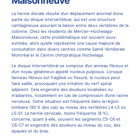
Maisonneuve
La
hernie discale
résulte d’un déplacement anormal d’une
partie du disque intervertébral, qui est une structure
cartilagineuse assurant la liaison entre deux vertèbres de la
colonne. Chez les résidents de Mercier–Hochelaga-
Maisonneuve, cette problématique est souvent sous-
estimée, alors qu’elle représente une cause majeure de
consultation dans divers centres comme Santé Vertébrale
Montréal et le Centre chiropratique Hochelaga.
Le disque intervertébral se compose d’un anneau fibreux et
d’un noyau gélatineux appelé nucleus pulposus. Lorsque
l’anneau fibreux est fragilisé ou fissuré, le nucleus peut
faire saillie, provoquant une irritation du nerf spinal
adjacent. Cela engendre des douleurs localisées ou
irradiantes, notamment en cas de compression d’une racine
nerveuse. Cette situation est fréquente dans la région
lombaire (90 % des cas) au niveau des vertèbres L4-L5 ou
L5-S1. La hernie cervicale, moins fréquente (8 %),
concerne, quant à elle, souvent les segments C5-C6 et
C6-C7 et engendre des douleurs au niveau du cou, des
épaules et du bras.