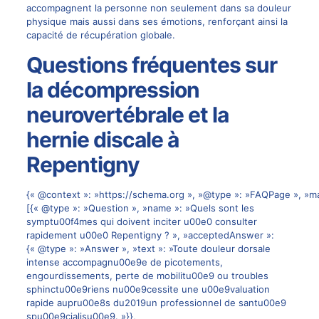
accompagnent la personne non seulement dans sa douleur
physique mais aussi dans ses émotions, renforçant ainsi la
capacité de récupération globale.
Questions fréquentes sur
la décompression
neurovertébrale et la
hernie discale à
Repentigny
{« @context »: »https://schema.org », »@type »: »FAQPage », »ma
[{« @type »: »Question », »name »: »Quels sont les
symptu00f4mes qui doivent inciter u00e0 consulter
rapidement u00e0 Repentigny ? », »acceptedAnswer »:
{« @type »: »Answer », »text »: »Toute douleur dorsale
intense accompagnu00e9e de picotements,
engourdissements, perte de mobilitu00e9 ou troubles
sphinctu00e9riens nu00e9cessite une u00e9valuation
rapide aupru00e8s du2019un professionnel de santu00e9
spu00e9cialisu00e9. »}},