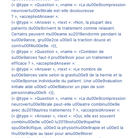
{« @type »: »Question », »name »: »La du00e9compression
neurovertu00e9brale est-elle douloureuse
? », »acceptedAnswer »:
{« @type »: »Answer », »text »: »Non, la plupart des
patients du00e9crivent le traitement comme relaxant.
Certains peuvent mu00eame su2019endormir pendant la
su00e9ance, gru00e2ce u00e0 la traction douce et
contru00f4lu00e9e. »}},
{« @type »: »Question », »name »: »Combien de
su00e9ances faut-il pru00e9voir pour un traitement
efficace ? », »acceptedAnswer »:
{« @type »: »Answer », »text »: »Le nombre de
su00e9ances varie selon la gravitu00e9 de la hernie et la
ru00e9ponse individuelle du patient. Une u00e9valuation
initiale aide u00e0 u00e9laborer un plan de soin
personnalisu00e9. »}},
{« @type »: »Question », »name »: »La du00e9compression
neurovertu00e9brale peut-elle u00eatre combinu00e9e
avec du2019autres traitements ? », »acceptedAnswer »:
{« @type »: »Answer », »text »: »Oui, elle est souvent
combinu00e9e u00e0 lu2019ostu00e9opathie
spu00e9cifique, u00e0 la physiothu00e9rapie et u00e0 la
thu00e9rapie au laser pour amu00e9liorer