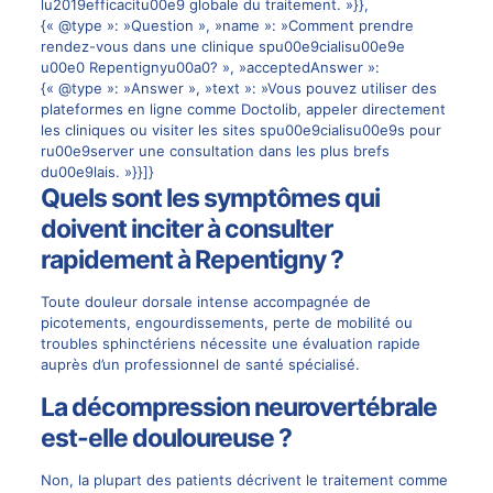
lu2019efficacitu00e9 globale du traitement. »}},
{« @type »: »Question », »name »: »Comment prendre
rendez-vous dans une clinique spu00e9cialisu00e9e
u00e0 Repentignyu00a0? », »acceptedAnswer »:
{« @type »: »Answer », »text »: »Vous pouvez utiliser des
plateformes en ligne comme Doctolib, appeler directement
les cliniques ou visiter les sites spu00e9cialisu00e9s pour
ru00e9server une consultation dans les plus brefs
du00e9lais. »}}]}
Quels sont les symptômes qui
doivent inciter à consulter
rapidement à Repentigny ?
Toute douleur dorsale intense accompagnée de
picotements, engourdissements, perte de mobilité ou
troubles sphinctériens nécessite une évaluation rapide
auprès d’un professionnel de santé spécialisé.
La décompression neurovertébrale
est-elle douloureuse ?
Non, la plupart des patients décrivent le traitement comme