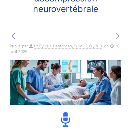
neurovertébrale
Publié par
Dr Sylvain Desforges, B.Sc., D.O., N.D.
on
20
avril 2026