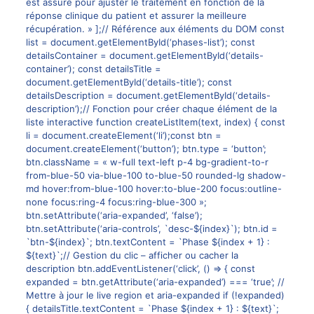
est assuré pour ajuster le traitement en fonction de la
réponse clinique du patient et assurer la meilleure
récupération. » ];// Référence aux éléments du DOM const
list = document.getElementById(‘phases-list’); const
detailsContainer = document.getElementById(‘details-
container’); const detailsTitle =
document.getElementById(‘details-title’); const
detailsDescription = document.getElementById(‘details-
description’);// Fonction pour créer chaque élément de la
liste interactive function createListItem(text, index) { const
li = document.createElement(‘li’);const btn =
document.createElement(‘button’); btn.type = ‘button’;
btn.className = « w-full text-left p-4 bg-gradient-to-r
from-blue-50 via-blue-100 to-blue-50 rounded-lg shadow-
md hover:from-blue-100 hover:to-blue-200 focus:outline-
none focus:ring-4 focus:ring-blue-300 »;
btn.setAttribute(‘aria-expanded’, ‘false’);
btn.setAttribute(‘aria-controls’, `desc-${index}`); btn.id =
`btn-${index}`; btn.textContent = `Phase ${index + 1} :
${text}`;// Gestion du clic – afficher ou cacher la
description btn.addEventListener(‘click’, () => { const
expanded = btn.getAttribute(‘aria-expanded’) === ‘true’; //
Mettre à jour le live region et aria-expanded if (!expanded)
{ detailsTitle.textContent = `Phase ${index + 1} : ${text}`;