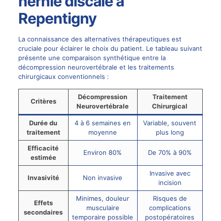
hernie discale à
Repentigny
La connaissance des alternatives thérapeutiques est
cruciale pour éclairer le choix du patient. Le tableau suivant
présente une comparaison synthétique entre la
décompression neurovertébrale et les traitements
chirurgicaux conventionnels :
Décompression
Traitement
Critères
Neurovertébrale
Chirurgical
Durée du
4 à 6 semaines en
Variable, souvent
traitement
moyenne
plus long
Efficacité
Environ 80%
De 70% à 90%
estimée
Invasive avec
Invasivité
Non invasive
incision
Minimes, douleur
Risques de
Effets
musculaire
complications
secondaires
temporaire possible
postopératoires