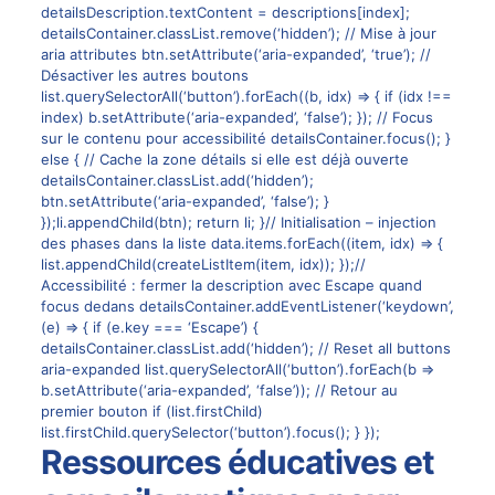
detailsDescription.textContent = descriptions[index];
detailsContainer.classList.remove(‘hidden’); // Mise à jour
aria attributes btn.setAttribute(‘aria-expanded’, ‘true’); //
Désactiver les autres boutons
list.querySelectorAll(‘button’).forEach((b, idx) => { if (idx !==
index) b.setAttribute(‘aria-expanded’, ‘false’); }); // Focus
sur le contenu pour accessibilité detailsContainer.focus(); }
else { // Cache la zone détails si elle est déjà ouverte
detailsContainer.classList.add(‘hidden’);
btn.setAttribute(‘aria-expanded’, ‘false’); }
});li.appendChild(btn); return li; }// Initialisation – injection
des phases dans la liste data.items.forEach((item, idx) => {
list.appendChild(createListItem(item, idx)); });//
Accessibilité : fermer la description avec Escape quand
focus dedans detailsContainer.addEventListener(‘keydown’,
(e) => { if (e.key === ‘Escape’) {
detailsContainer.classList.add(‘hidden’); // Reset all buttons
aria-expanded list.querySelectorAll(‘button’).forEach(b =>
b.setAttribute(‘aria-expanded’, ‘false’)); // Retour au
premier bouton if (list.firstChild)
list.firstChild.querySelector(‘button’).focus(); } });
Ressources éducatives et