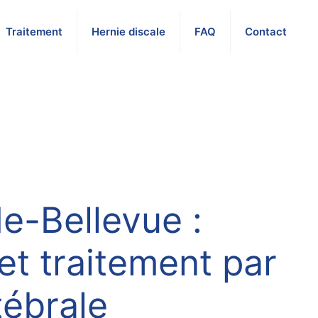
Traitement
Hernie discale
FAQ
Contact
e-Bellevue :
t traitement par
ébrale