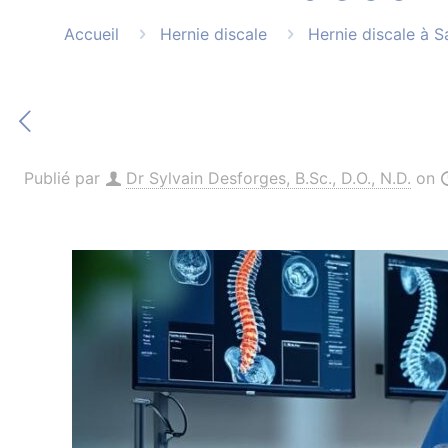
Accueil
Hernie discale
Hernie discale à 
Publié par
Dr Sylvain Desforges, B.Sc., D.O., N.D.
on