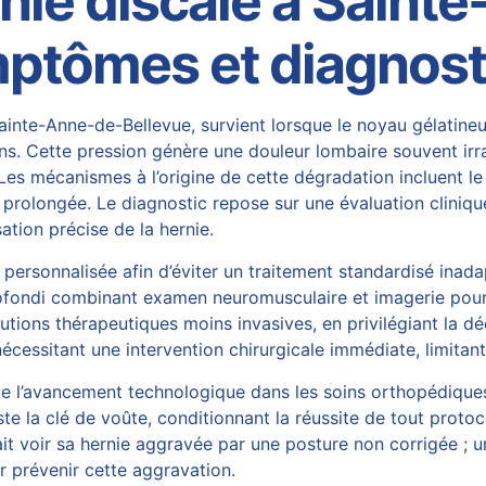
nie discale à Saint
ptômes et diagnost
nte-Anne-de-Bellevue, survient lorsque le noyau gélatineu
ns. Cette pression génère une douleur lombaire souvent irr
Les mécanismes à l’origine de cette dégradation incluent le
rolongée. Le diagnostic repose sur une évaluation clinique
sation précise de la hernie.
personnalisée afin d’éviter un traitement standardisé inada
ofondi combinant examen neuromusculaire et imagerie pour
utions thérapeutiques moins invasives, en privilégiant la
dé
écessitant une intervention chirurgicale immédiate, limitant
ue l’avancement technologique dans les soins orthopédiques 
te la clé de voûte, conditionnant la réussite de tout protocol
it voir sa hernie aggravée par une posture non corrigée ; 
 prévenir cette aggravation.