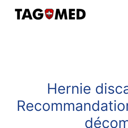
Hernie disc
Recommandations
décom