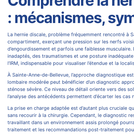
Comprendre la her
: mécanismes, sym
La
hernie discale
, problème fréquemment rencontré à Sai
compartiment, exerçant une pression sur les nerfs voisi
d’engourdissement et parfois une faiblesse musculaire. 
inadaptés, des traumatismes et une posture inadéquate p
l’IRM, indispensable pour visualiser l’étendue et la locali
À Sainte-Anne-de-Bellevue, l’approche diagnostique est 
lombaire modérée peut bénéficier d’un diagnostic appr
sténose sévère. Ce niveau de détail oriente vers des sol
l’analyse des antécédents permettent d’écarter les cas n
La prise en charge adaptée est d’autant plus cruciale q
sans recourir à la
chirurgie
. Cependant, le diagnostic res
travaillant dans un environnement assis prolongé pourra
traitement et les recommandations post-traitement pour