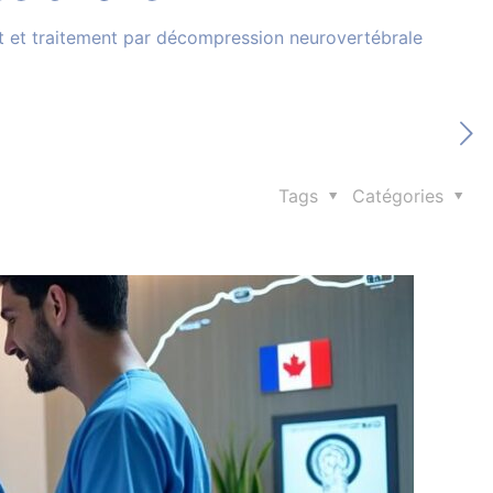
t et traitement par décompression neurovertébrale
Tags
Catégories