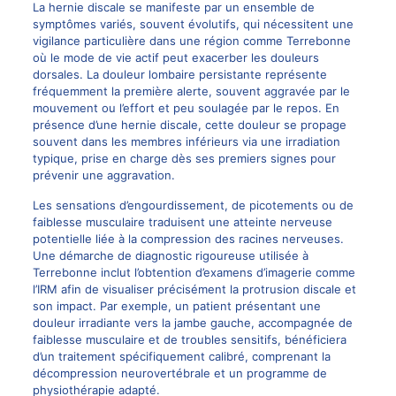
La
hernie discale
se manifeste par un ensemble de
symptômes variés, souvent évolutifs, qui nécessitent une
vigilance particulière dans une région comme Terrebonne
où le mode de vie actif peut exacerber les douleurs
dorsales. La douleur lombaire persistante représente
fréquemment la première alerte, souvent aggravée par le
mouvement ou l’effort et peu soulagée par le repos. En
présence d’une
hernie discale
, cette douleur se propage
souvent dans les membres inférieurs via une irradiation
typique, prise en charge dès ses premiers signes pour
prévenir une aggravation.
Les sensations d’engourdissement, de picotements ou de
faiblesse musculaire traduisent une atteinte nerveuse
potentielle liée à la compression des racines nerveuses.
Une démarche de diagnostic rigoureuse utilisée à
Terrebonne inclut l’obtention d’examens d’imagerie comme
l’IRM afin de visualiser précisément la
protrusion discale
et
son impact. Par exemple, un patient présentant une
douleur irradiante vers la jambe gauche, accompagnée de
faiblesse musculaire et de troubles sensitifs, bénéficiera
d’un traitement spécifiquement calibré, comprenant la
décompression neurovertébrale
et un programme de
physiothérapie adapté.