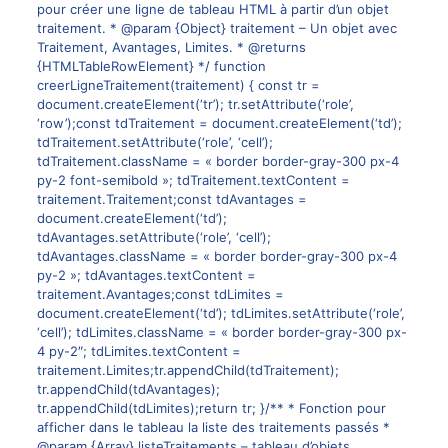
pour créer une ligne de tableau HTML à partir d’un objet
traitement. * @param {Object} traitement – Un objet avec
Traitement, Avantages, Limites. * @returns
{HTMLTableRowElement} */ function
creerLigneTraitement(traitement) { const tr =
document.createElement(‘tr’); tr.setAttribute(‘role’,
‘row’);const tdTraitement = document.createElement(‘td’);
tdTraitement.setAttribute(‘role’, ‘cell’);
tdTraitement.className = « border border-gray-300 px-4
py-2 font-semibold »; tdTraitement.textContent =
traitement.Traitement;const tdAvantages =
document.createElement(‘td’);
tdAvantages.setAttribute(‘role’, ‘cell’);
tdAvantages.className = « border border-gray-300 px-4
py-2 »; tdAvantages.textContent =
traitement.Avantages;const tdLimites =
document.createElement(‘td’); tdLimites.setAttribute(‘role’,
‘cell’); tdLimites.className = « border border-gray-300 px-
4 py-2″; tdLimites.textContent =
traitement.Limites;tr.appendChild(tdTraitement);
tr.appendChild(tdAvantages);
tr.appendChild(tdLimites);return tr; }/** * Fonction pour
afficher dans le tableau la liste des traitements passés *
@param {Array} listeTraitements – tableau d’objets