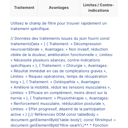
Limites / Contre-
Traitement
Avantages
indications
Utilisez le champ de filtre pour trouver rapidement un
traitement spécifique.
// Données des traitements issues du json fourni const
traitementsData = [ { Traitement: « Décompression
neurovertébrale », Avantages: « Non invasif, réduction
ciblée de la douleur, amélioration fonctionnelle », Limites:
« Nécessite plusieurs séances, contre-indications
spécifiques » }, { Traitement: « Chirurgie », Avantages:
« Résultat immédiat en cas de complications graves »,
Limites: « Risques opératoires, temps de récupération
long » }, { Traitement: « Ostéopathie », Avantages:
« Améliore la mobilité, réduit les tensions musculaires »,
Limites: « Efficace en complément, moins direct sur la
hernie » }, { Traitement: « Physiothérapie », Avantages:
« Renforcement musculaire, rééducation posturale »,
Limites: « Effet progressif, dépend de la participation
active » } ];// Références DOM const tableBody =
document.getElementById(‘table-body’); const filtreInput =
document.getElementById(‘filtre-searh’);/** * Fonction