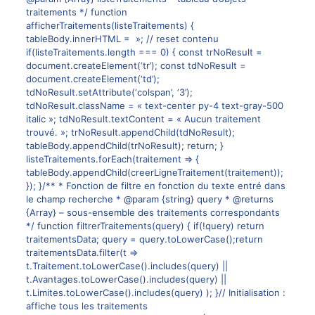
traitements */ function
afficherTraitements(listeTraitements) {
tableBody.innerHTML = »; // reset contenu
if(listeTraitements.length === 0) { const trNoResult =
document.createElement(‘tr’); const tdNoResult =
document.createElement(‘td’);
tdNoResult.setAttribute(‘colspan’, ‘3’);
tdNoResult.className = « text-center py-4 text-gray-500
italic »; tdNoResult.textContent = « Aucun traitement
trouvé. »; trNoResult.appendChild(tdNoResult);
tableBody.appendChild(trNoResult); return; }
listeTraitements.forEach(traitement => {
tableBody.appendChild(creerLigneTraitement(traitement));
}); }/** * Fonction de filtre en fonction du texte entré dans
le champ recherche * @param {string} query * @returns
{Array} – sous-ensemble des traitements correspondants
*/ function filtrerTraitements(query) { if(!query) return
traitementsData; query = query.toLowerCase();return
traitementsData.filter(t =>
t.Traitement.toLowerCase().includes(query) ||
t.Avantages.toLowerCase().includes(query) ||
t.Limites.toLowerCase().includes(query) ); }// Initialisation :
affiche tous les traitements