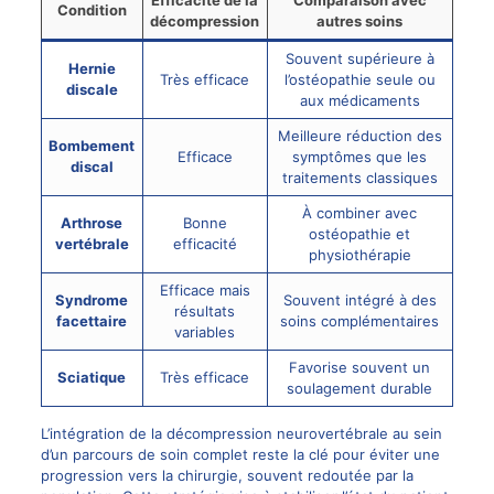
Efficacité de la
Comparaison avec
Condition
décompression
autres soins
Souvent supérieure à
Hernie
Très efficace
l’ostéopathie seule ou
discale
aux médicaments
Meilleure réduction des
Bombement
Efficace
symptômes que les
discal
traitements classiques
À combiner avec
Arthrose
Bonne
ostéopathie et
vertébrale
efficacité
physiothérapie
Efficace mais
Syndrome
Souvent intégré à des
résultats
facettaire
soins complémentaires
variables
Favorise souvent un
Sciatique
Très efficace
soulagement durable
L’intégration de la décompression neurovertébrale au sein
d’un parcours de soin complet reste la clé pour éviter une
progression vers la chirurgie, souvent redoutée par la