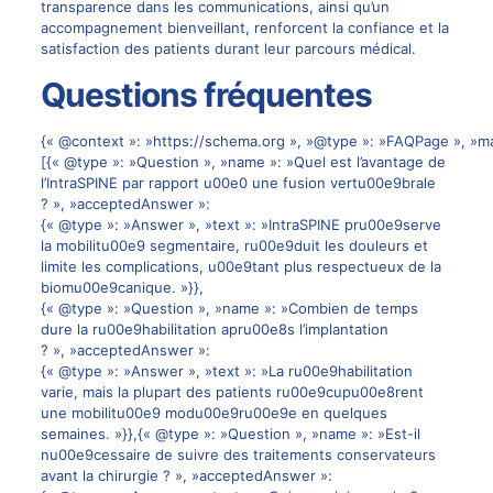
transparence dans les communications, ainsi qu’un
accompagnement bienveillant, renforcent la confiance et la
satisfaction des patients durant leur parcours médical.
Questions fréquentes
{« @context »: »https://schema.org », »@type »: »FAQPage », »ma
[{« @type »: »Question », »name »: »Quel est l’avantage de
l’IntraSPINE par rapport u00e0 une fusion vertu00e9brale
? », »acceptedAnswer »:
{« @type »: »Answer », »text »: »IntraSPINE pru00e9serve
la mobilitu00e9 segmentaire, ru00e9duit les douleurs et
limite les complications, u00e9tant plus respectueux de la
biomu00e9canique. »}},
{« @type »: »Question », »name »: »Combien de temps
dure la ru00e9habilitation apru00e8s l’implantation
? », »acceptedAnswer »:
{« @type »: »Answer », »text »: »La ru00e9habilitation
varie, mais la plupart des patients ru00e9cupu00e8rent
une mobilitu00e9 modu00e9ru00e9e en quelques
semaines. »}},{« @type »: »Question », »name »: »Est-il
nu00e9cessaire de suivre des traitements conservateurs
avant la chirurgie ? », »acceptedAnswer »: