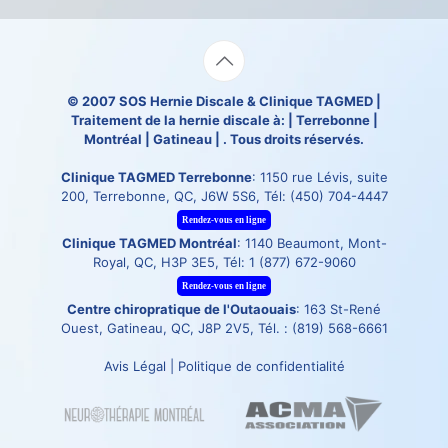
© 2007
SOS Hernie Discale
&
Clinique TAGMED
|
Traitement de la hernie discale à: | Terrebonne |
Montréal | Gatineau | . Tous droits réservés.
Clinique TAGMED Terrebonne
: 1150 rue Lévis, suite
200, Terrebonne, QC, J6W 5S6, Tél:
(450) 704-4447
Rendez-vous en ligne
Clinique TAGMED Montréal
: 1140 Beaumont, Mont-
Royal, QC, H3P 3E5, Tél:
1 (877) 672-9060
Rendez-vous en ligne
Centre chiropratique de l'Outaouais
: 163 St-René
Ouest, Gatineau, QC, J8P 2V5, Tél. :
(819) 568-6661
Avis Légal
|
Politique de confidentialité