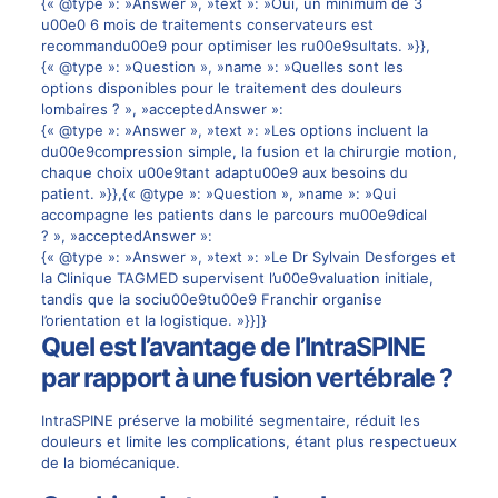
{« @type »: »Answer », »text »: »Oui, un minimum de 3
u00e0 6 mois de traitements conservateurs est
recommandu00e9 pour optimiser les ru00e9sultats. »}},
{« @type »: »Question », »name »: »Quelles sont les
options disponibles pour le traitement des douleurs
lombaires ? », »acceptedAnswer »:
{« @type »: »Answer », »text »: »Les options incluent la
du00e9compression simple, la fusion et la chirurgie motion,
chaque choix u00e9tant adaptu00e9 aux besoins du
patient. »}},{« @type »: »Question », »name »: »Qui
accompagne les patients dans le parcours mu00e9dical
? », »acceptedAnswer »:
{« @type »: »Answer », »text »: »Le Dr Sylvain Desforges et
la Clinique TAGMED supervisent l’u00e9valuation initiale,
tandis que la sociu00e9tu00e9 Franchir organise
l’orientation et la logistique. »}}]}
Quel est l’avantage de l’IntraSPINE
par rapport à une fusion vertébrale ?
IntraSPINE préserve la mobilité segmentaire, réduit les
douleurs et limite les complications, étant plus respectueux
de la biomécanique.